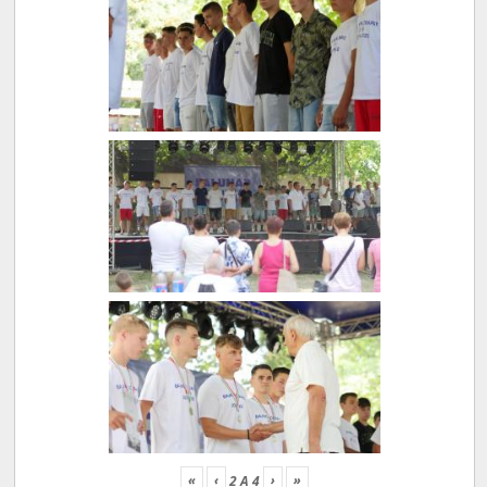
«
‹
›
»
2
A
4