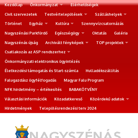
Kezdőlap
Önkormányzat
Elérhetőségek
Civil szervezetek
Testvértelepülések
Szálláshelyek
Történet
Egyház
Kultúra
Szennyvízcsatornázás
Nagyszénási Parkfürdő
Egészségügy
Oktatás
Galéria
Nagyszénás újság
Archivált fényképek
TOP projektek
Csatlakozás az ASP rendszerhez
Önkormányzati elektronikus ügyintézés
Életkezdési támogatás és Start-számla
Hulladékszállítás
Falugazdász ügyfélfogadás
Magyar Falu Program
NFK hirdetmény – értékesítés
BABAKÖTVÉNY
Választási információk
Közadatkereső
Közérdekű adatok
Hirdetmények
Településrendezési terv 2024