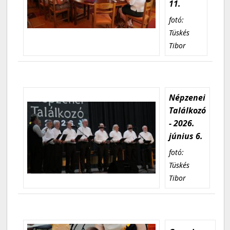
11.
fotó:
Tüskés
Tibor
Népzenei
Találkozó
- 2026.
június 6.
fotó:
Tüskés
Tibor