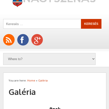
You are here:
Home
»
Galéria
Galéria