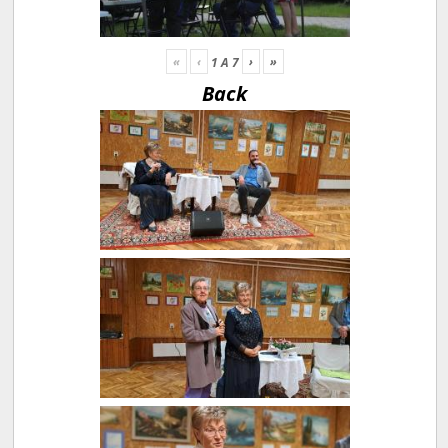
«
‹
›
»
1
A
7
Back