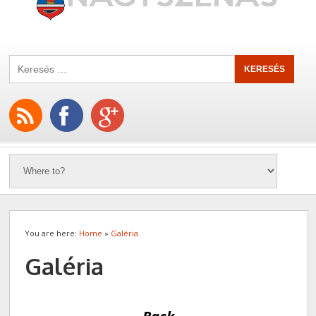
You are here:
Home
»
Galéria
Galéria