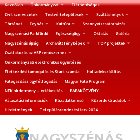
Kezdőlap
Önkormányzat
Elérhetőségek
Civil szervezetek
Testvértelepülések
Szálláshelyek
Történet
Egyház
Kultúra
Szennyvízcsatornázás
Nagyszénási Parkfürdő
Egészségügy
Oktatás
Galéria
Nagyszénás újság
Archivált fényképek
TOP projektek
Csatlakozás az ASP rendszerhez
Önkormányzati elektronikus ügyintézés
Életkezdési támogatás és Start-számla
Hulladékszállítás
Falugazdász ügyfélfogadás
Magyar Falu Program
NFK hirdetmény – értékesítés
BABAKÖTVÉNY
Választási információk
Közadatkereső
Közérdekű adatok
Hirdetmények
Településrendezési terv 2024