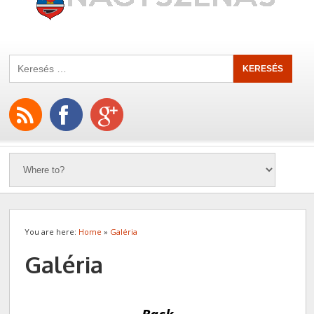
You are here:
Home
»
Galéria
Galéria