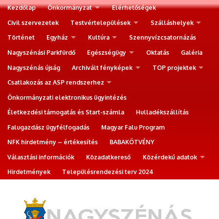
Kezdőlap
Önkormányzat
Elérhetőségek
Civil szervezetek
Testvértelepülések
Szálláshelyek
Történet
Egyház
Kultúra
Szennyvízcsatornázás
Nagyszénási Parkfürdő
Egészségügy
Oktatás
Galéria
Nagyszénás újság
Archivált fényképek
TOP projektek
Csatlakozás az ASP rendszerhez
Önkormányzati elektronikus ügyintézés
Életkezdési támogatás és Start-számla
Hulladékszállítás
Falugazdász ügyfélfogadás
Magyar Falu Program
NFK hirdetmény – értékesítés
BABAKÖTVÉNY
Választási információk
Közadatkereső
Közérdekű adatok
Hirdetmények
Településrendezési terv 2024