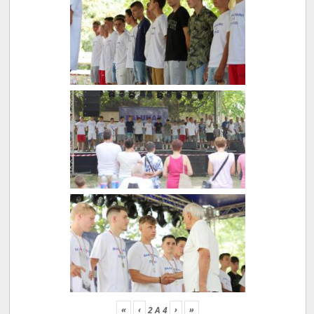
«
‹
›
»
2
A
4