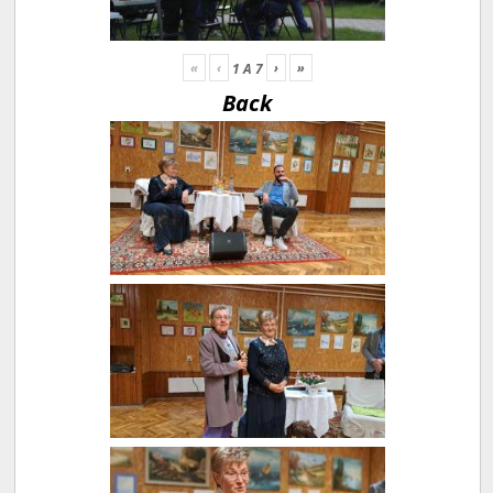
«
‹
›
»
1
A
7
Back