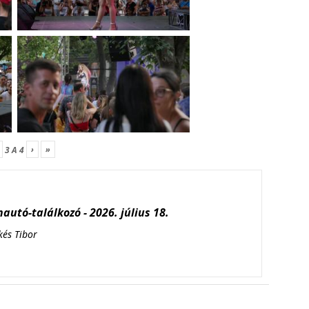
›
»
3
A
4
autó-találkozó - 2026. július 18.
kés Tibor