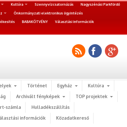
Kultúra
Szennyvízcsatornázás
Nagyszénási Parkfürdő
ez
Önkormányzati elektronikus ügyintézés
ékesítés
BABAKÖTVÉNY
Választási információk
elyek
Történet
Egyház
Kultúra
ság
Archivált fényképek
TOP projektek
art-számla
Hulladékszállítás
álasztási információk
Közadatkereső