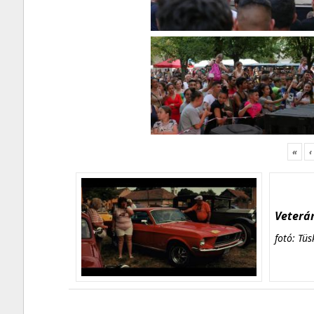
«
‹
Veterán
fotó: Tüs