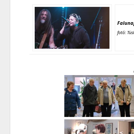
Falunap
fotó: Tüs