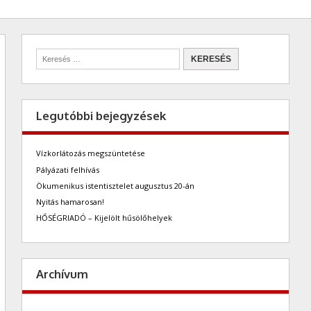
Legutóbbi bejegyzések
Vízkorlátozás megszüntetése
Pályázati felhívás
Ökumenikus istentisztelet augusztus 20-án
Nyitás hamarosan!
HŐSÉGRIADÓ – Kijelölt hűsölőhelyek
Archívum