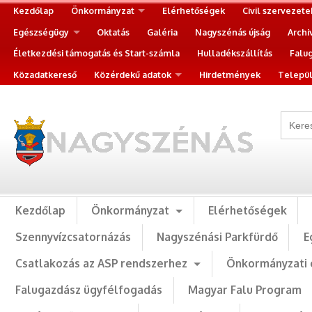
Kezdőlap
Önkormányzat
Elérhetőségek
Civil szervezete
Egészségügy
Oktatás
Galéria
Nagyszénás újság
Archi
Életkezdési támogatás és Start-számla
Hulladékszállítás
Falu
Közadatkereső
Közérdekű adatok
Hirdetmények
Települ
Kezdőlap
Önkormányzat
Elérhetőségek
Szennyvízcsatornázás
Nagyszénási Parkfürdő
E
Csatlakozás az ASP rendszerhez
Önkormányzati 
Falugazdász ügyfélfogadás
Magyar Falu Program