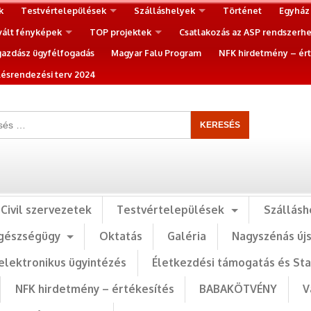
k
Testvértelepülések
Szálláshelyek
Történet
Egyház
vált fényképek
TOP projektek
Csatlakozás az ASP rendszerh
gazdász ügyfélfogadás
Magyar Falu Program
NFK hirdetmény – ért
ésrendezési terv 2024
Civil szervezetek
Testvértelepülések
Szállásh
gészségügy
Oktatás
Galéria
Nagyszénás új
elektronikus ügyintézés
Életkezdési támogatás és St
NFK hirdetmény – értékesítés
BABAKÖTVÉNY
V