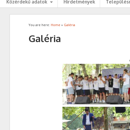
Közérdekű adatok
Hirdetmények
Településr
You are here:
Home
»
Galéria
Galéria