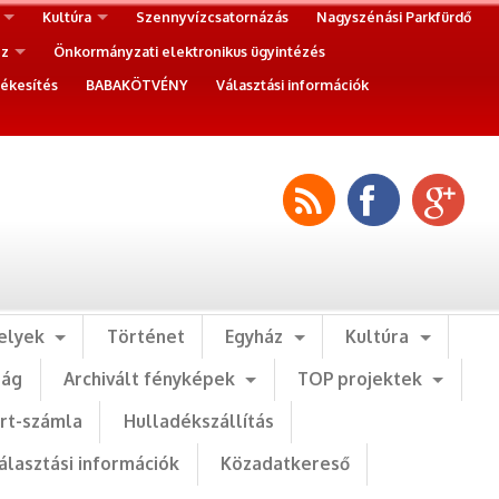
Kultúra
Szennyvízcsatornázás
Nagyszénási Parkfürdő
ez
Önkormányzati elektronikus ügyintézés
ékesítés
BABAKÖTVÉNY
Választási információk
elyek
Történet
Egyház
Kultúra
ság
Archivált fényképek
TOP projektek
art-számla
Hulladékszállítás
álasztási információk
Közadatkereső