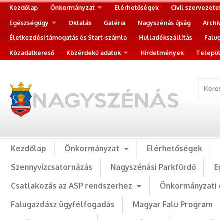
Kezdőlap
Önkormányzat
Elérhetőségek
Civil szervezete
Egészségügy
Oktatás
Galéria
Nagyszénás újság
Archi
Életkezdési támogatás és Start-számla
Hulladékszállítás
Falu
Közadatkereső
Közérdekű adatok
Hirdetmények
Települ
Kezdőlap
Önkormányzat
Elérhetőségek
Szennyvízcsatornázás
Nagyszénási Parkfürdő
E
Csatlakozás az ASP rendszerhez
Önkormányzati 
Falugazdász ügyfélfogadás
Magyar Falu Program