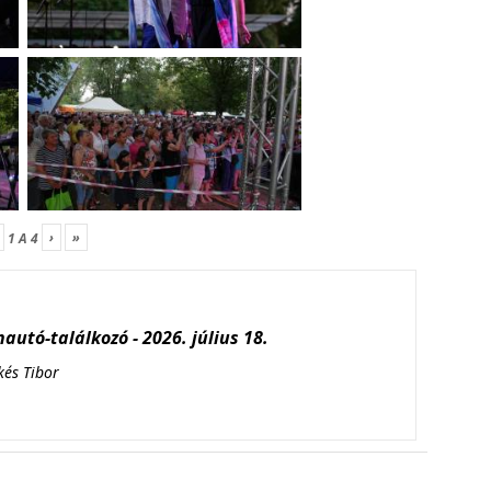
›
»
1
A
4
autó-találkozó - 2026. július 18.
kés Tibor