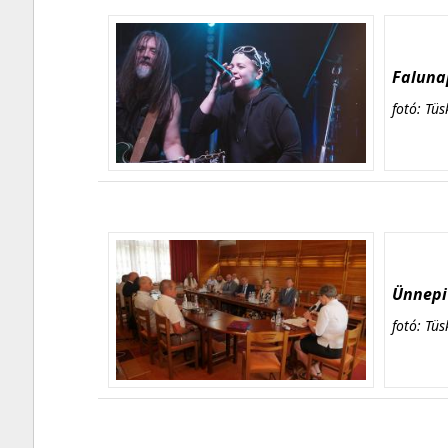
Falunap
fotó: Tüs
Ünnepi 
fotó: Tüs