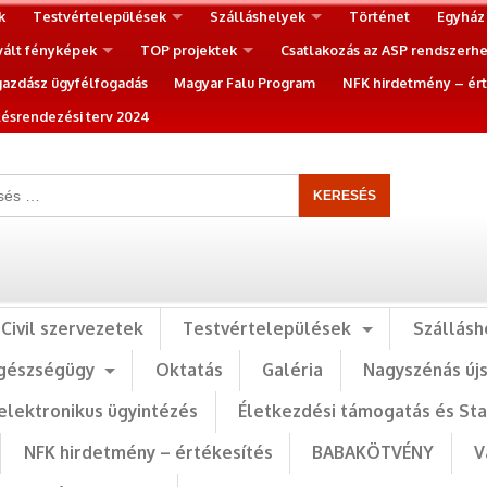
k
Testvértelepülések
Szálláshelyek
Történet
Egyház
vált fényképek
TOP projektek
Csatlakozás az ASP rendszerh
gazdász ügyfélfogadás
Magyar Falu Program
NFK hirdetmény – ért
ésrendezési terv 2024
Civil szervezetek
Testvértelepülések
Szállásh
gészségügy
Oktatás
Galéria
Nagyszénás új
elektronikus ügyintézés
Életkezdési támogatás és St
NFK hirdetmény – értékesítés
BABAKÖTVÉNY
V