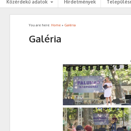
Közérdekű adatok
Hirdetmények
Településr
You are here:
Home
»
Galéria
Galéria