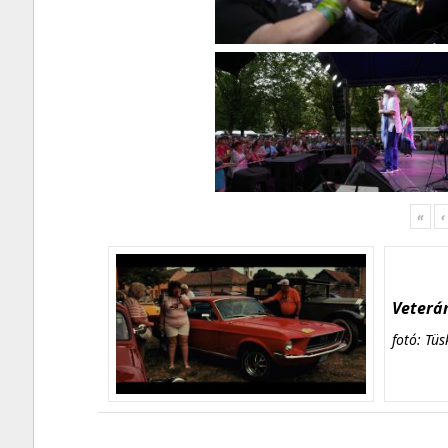
«
‹
Veterán
fotó: Tüs