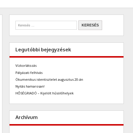
Legutóbbi bejegyzések
Vízkorlátozás
Pályázati felhívás
Ökumenikus istentisztelet augusztus 20-án
Nyitás hamarosan!
HŐSÉGRIADÓ – Kijelölt hűsölőhelyek
Archívum