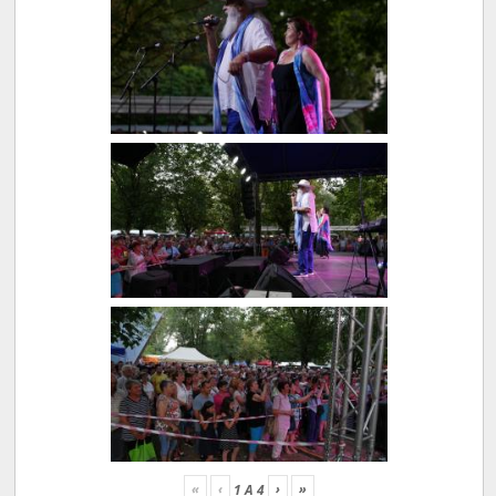
«
‹
›
»
1
A
4