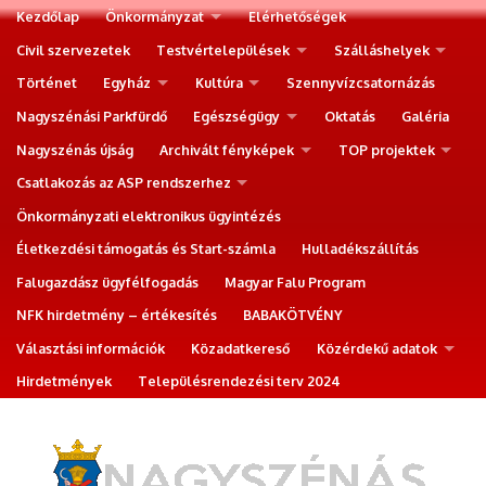
Kezdőlap
Önkormányzat
Elérhetőségek
Civil szervezetek
Testvértelepülések
Szálláshelyek
Történet
Egyház
Kultúra
Szennyvízcsatornázás
Nagyszénási Parkfürdő
Egészségügy
Oktatás
Galéria
Nagyszénás újság
Archivált fényképek
TOP projektek
Csatlakozás az ASP rendszerhez
Önkormányzati elektronikus ügyintézés
Életkezdési támogatás és Start-számla
Hulladékszállítás
Falugazdász ügyfélfogadás
Magyar Falu Program
NFK hirdetmény – értékesítés
BABAKÖTVÉNY
Választási információk
Közadatkereső
Közérdekű adatok
Hirdetmények
Településrendezési terv 2024