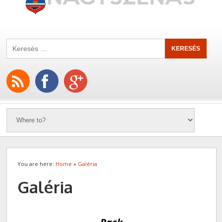
You are here:
Home
»
Galéria
Galéria