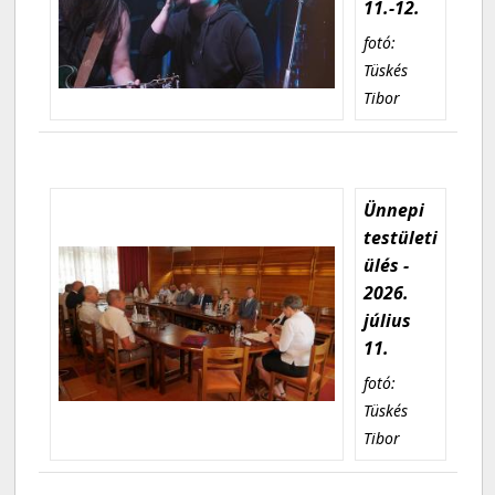
11.-12.
fotó:
Tüskés
Tibor
Ünnepi
testületi
ülés -
2026.
július
11.
fotó:
Tüskés
Tibor