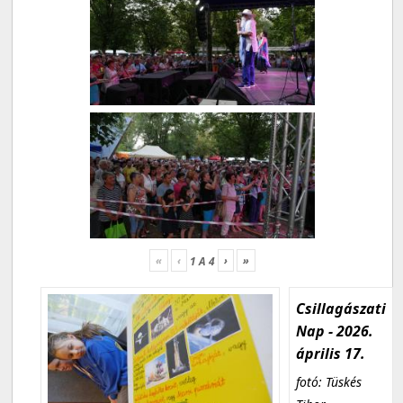
«
‹
›
»
1
A
4
Csillagászati
Nap - 2026.
április 17.
fotó: Tüskés