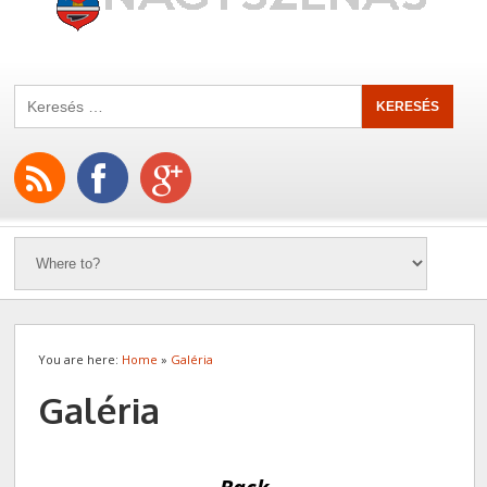
You are here:
Home
»
Galéria
Galéria