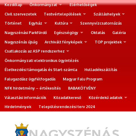
Kezdőlap
Önkormányzat
Elérhetőségek
Civil szervezetek
Testvértelepülések
Szálláshelyek
Történet
Egyház
Kultúra
Szennyvízcsatornázás
Nagyszénási Parkfürdő
Egészségügy
Oktatás
Galéria
Nagyszénás újság
Archivált fényképek
TOP projektek
Csatlakozás az ASP rendszerhez
Önkormányzati elektronikus ügyintézés
Életkezdési támogatás és Start-számla
Hulladékszállítás
Falugazdász ügyfélfogadás
Magyar Falu Program
NFK hirdetmény – értékesítés
BABAKÖTVÉNY
Választási információk
Közadatkereső
Közérdekű adatok
Hirdetmények
Településrendezési terv 2024