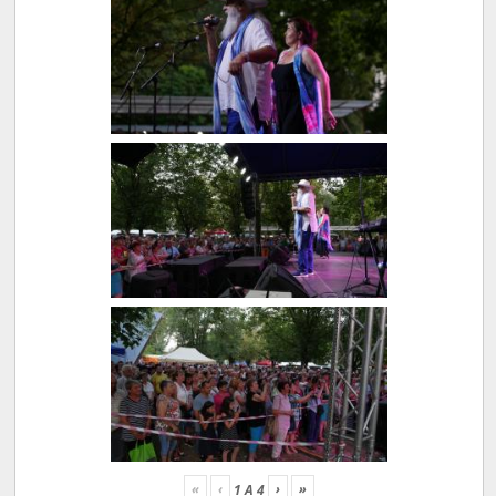
«
‹
›
»
1
A
4