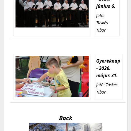
június 6.
fotó:
Tüskés
Tibor
Gyereknap
- 2026.
május 31.
fotó: Tüskés
Tibor
Back