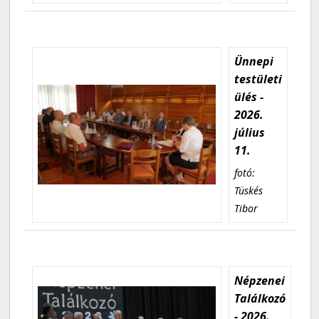
Ünnepi
testületi
ülés -
2026.
július
11.
fotó:
Tüskés
Tibor
Népzenei
Találkozó
- 2026.