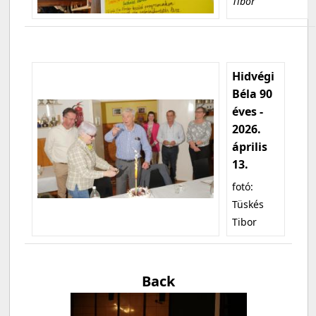
Tibor
Hidvégi
Béla 90
éves -
2026.
április
13.
fotó:
Tüskés
Tibor
Back