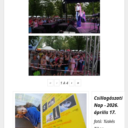
«
‹
›
»
1
A
4
Csillagászati
Nap - 2026.
április 17.
fotó: Tüskés