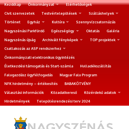
Kezdőlap
Önkormányzat
Elérhetőségek
Civil szervezetek
Testvértelepülések
Szálláshelyek
Történet
Egyház
Kultúra
Szennyvízcsatornázás
Nagyszénási Parkfürdő
Egészségügy
Oktatás
Galéria
Nagyszénás újság
Archivált fényképek
TOP projektek
Csatlakozás az ASP rendszerhez
Önkormányzati elektronikus ügyintézés
Életkezdési támogatás és Start-számla
Hulladékszállítás
Falugazdász ügyfélfogadás
Magyar Falu Program
NFK hirdetmény – értékesítés
BABAKÖTVÉNY
Választási információk
Közadatkereső
Közérdekű adatok
Hirdetmények
Településrendezési terv 2024