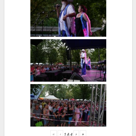
«
‹
›
»
1
A
4