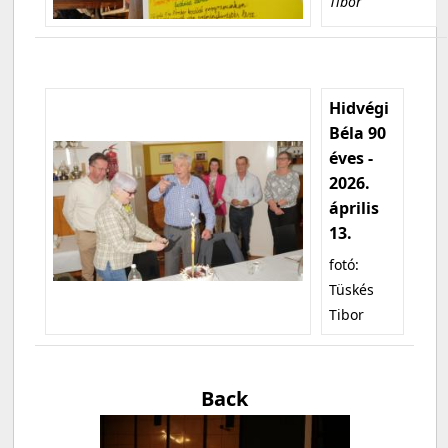
Tibor
Hidvégi
Béla 90
éves -
2026.
április
13.
fotó:
Tüskés
Tibor
Back