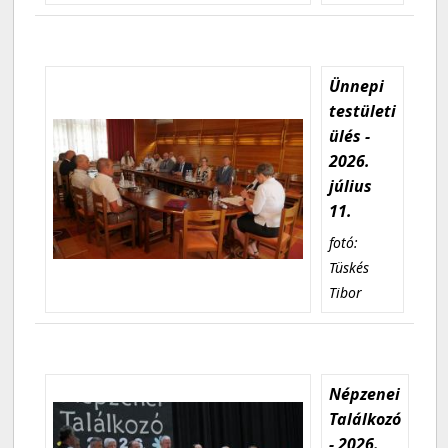
Ünnepi
testületi
ülés -
2026.
július
11.
fotó:
Tüskés
Tibor
Népzenei
Találkozó
- 2026.