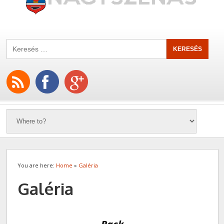
You are here:
Home
»
Galéria
Galéria