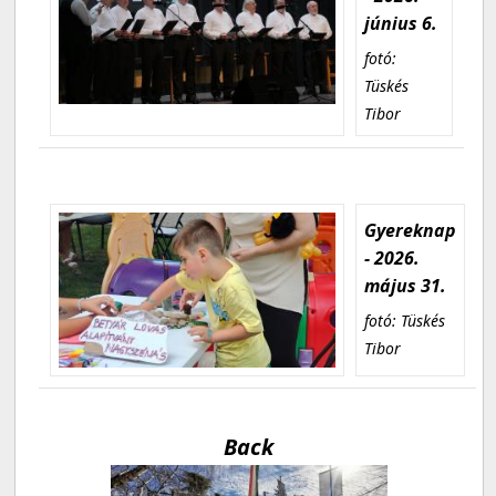
június 6.
fotó:
Tüskés
Tibor
Gyereknap
- 2026.
május 31.
fotó: Tüskés
Tibor
Back