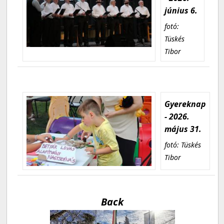
június 6.
fotó:
Tüskés
Tibor
Gyereknap
- 2026.
május 31.
fotó: Tüskés
Tibor
Back