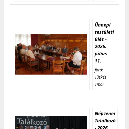
Ünnepi
testületi
ülés -
2026.
július
11.
fotó:
Tüskés
Tibor
Népzenei
Találkozó
- 2026.