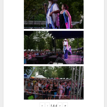
«
‹
›
»
1
A
4