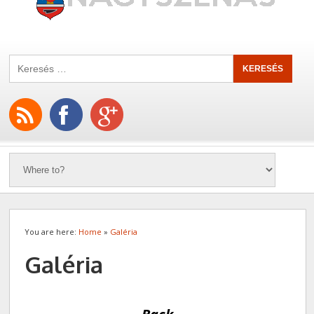
You are here:
Home
»
Galéria
Galéria