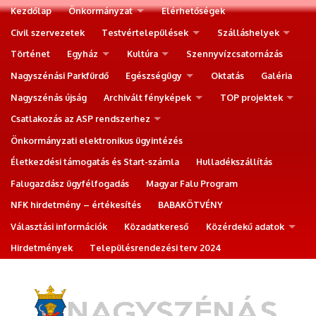
Kezdőlap
Önkormányzat
Elérhetőségek
Civil szervezetek
Testvértelepülések
Szálláshelyek
Történet
Egyház
Kultúra
Szennyvízcsatornázás
Nagyszénási Parkfürdő
Egészségügy
Oktatás
Galéria
Nagyszénás újság
Archivált fényképek
TOP projektek
Csatlakozás az ASP rendszerhez
Önkormányzati elektronikus ügyintézés
Életkezdési támogatás és Start-számla
Hulladékszállítás
Falugazdász ügyfélfogadás
Magyar Falu Program
NFK hirdetmény – értékesítés
BABAKÖTVÉNY
Választási információk
Közadatkereső
Közérdekű adatok
Hirdetmények
Településrendezési terv 2024