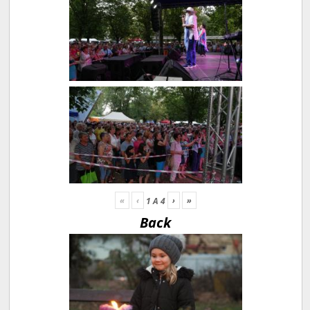
«
‹
›
»
1
A
4
Back