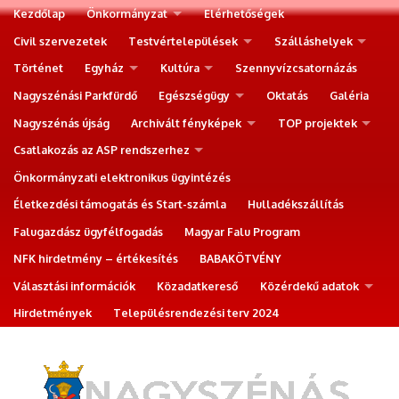
Kezdőlap
Önkormányzat
Elérhetőségek
Civil szervezetek
Testvértelepülések
Szálláshelyek
Történet
Egyház
Kultúra
Szennyvízcsatornázás
Nagyszénási Parkfürdő
Egészségügy
Oktatás
Galéria
Nagyszénás újság
Archivált fényképek
TOP projektek
Csatlakozás az ASP rendszerhez
Önkormányzati elektronikus ügyintézés
Életkezdési támogatás és Start-számla
Hulladékszállítás
Falugazdász ügyfélfogadás
Magyar Falu Program
NFK hirdetmény – értékesítés
BABAKÖTVÉNY
Választási információk
Közadatkereső
Közérdekű adatok
Hirdetmények
Településrendezési terv 2024