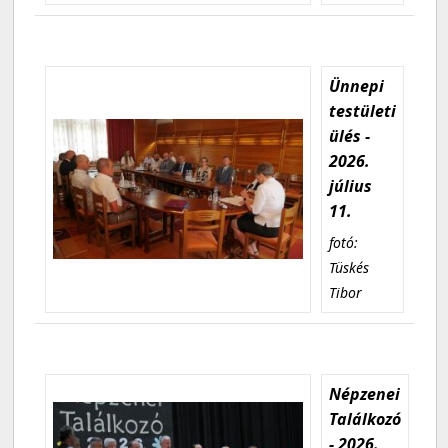
Ünnepi
testületi
ülés -
2026.
július
11.
fotó:
Tüskés
Tibor
Népzenei
Találkozó
- 2026.