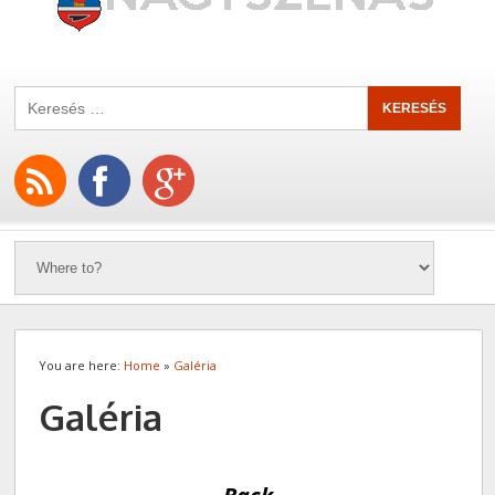
You are here:
Home
»
Galéria
Galéria