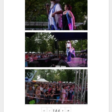
«
‹
›
»
1
A
4