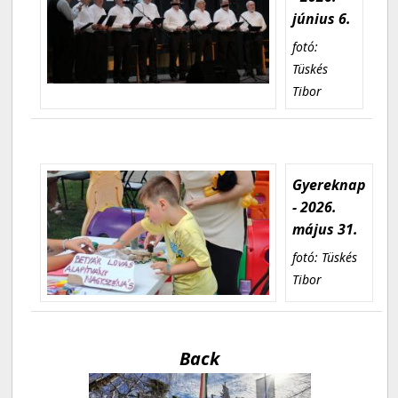
június 6.
fotó:
Tüskés
Tibor
Gyereknap
- 2026.
május 31.
fotó: Tüskés
Tibor
Back