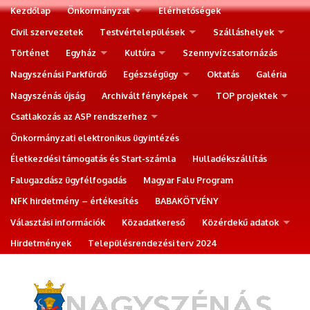
Kezdőlap
Önkormányzat
Elérhetőségek
Civil szervezetek
Testvértelepülések
Szálláshelyek
Történet
Egyház
Kultúra
Szennyvízcsatornázás
Nagyszénási Parkfürdő
Egészségügy
Oktatás
Galéria
Nagyszénás újság
Archivált fényképek
TOP projektek
Csatlakozás az ASP rendszerhez
Önkormányzati elektronikus ügyintézés
Életkezdési támogatás és Start-számla
Hulladékszállítás
Falugazdász ügyfélfogadás
Magyar Falu Program
NFK hirdetmény – értékesítés
BABAKÖTVÉNY
Választási információk
Közadatkereső
Közérdekű adatok
Hirdetmények
Településrendezési terv 2024