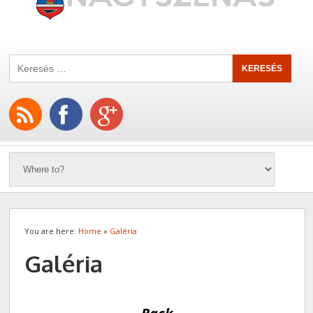
You are here:
Home
»
Galéria
Galéria