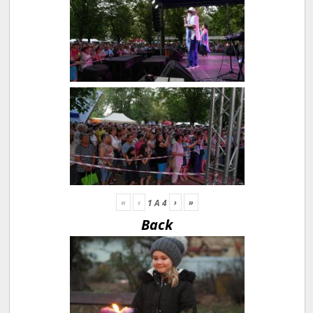
«
‹
›
»
1
A
4
Back