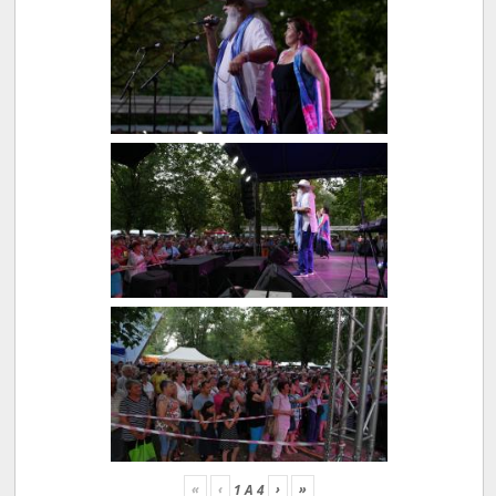
«
‹
›
»
1
A
4