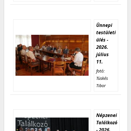
Ünnepi
testületi
ülés -
2026.
július
11.
fotó:
Tüskés
Tibor
Népzenei
Találkozó
- 2026.