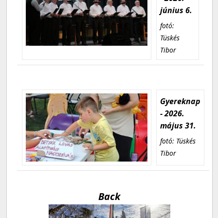
június 6.
fotó:
Tüskés
Tibor
Gyereknap
- 2026.
május 31.
fotó: Tüskés
Tibor
Back