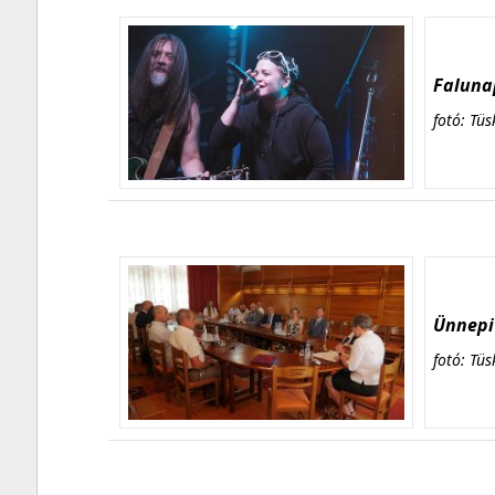
Falunap
fotó: Tüs
Ünnepi 
fotó: Tüs