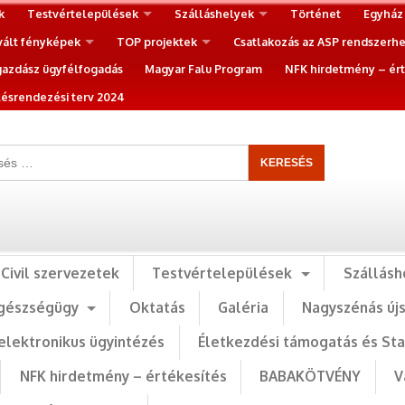
k
Testvértelepülések
Szálláshelyek
Történet
Egyház
vált fényképek
TOP projektek
Csatlakozás az ASP rendszerh
gazdász ügyfélfogadás
Magyar Falu Program
NFK hirdetmény – ért
ésrendezési terv 2024
Civil szervezetek
Testvértelepülések
Szállásh
gészségügy
Oktatás
Galéria
Nagyszénás új
elektronikus ügyintézés
Életkezdési támogatás és St
NFK hirdetmény – értékesítés
BABAKÖTVÉNY
V