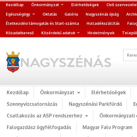
Kezdőlap
Önkormányzat
Elérhetőségek
Civil szervezete
Egészségügy
Oktatás
Galéria
Nagyszénás újság
Archi
Életkezdési támogatás és Start-számla
Hulladékszállítás
Falu
Közadatkereső
Közérdekű adatok
Hirdetmények
Települ
Kezdőlap
Önkormányzat
Elérhetőségek
Szennyvízcsatornázás
Nagyszénási Parkfürdő
E
Csatlakozás az ASP rendszerhez
Önkormányzati 
Falugazdász ügyfélfogadás
Magyar Falu Program