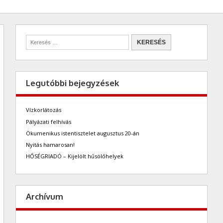
Legutóbbi bejegyzések
Vízkorlátozás
Pályázati felhívás
Ökumenikus istentisztelet augusztus 20-án
Nyitás hamarosan!
HŐSÉGRIADÓ – Kijelölt hűsölőhelyek
Archívum