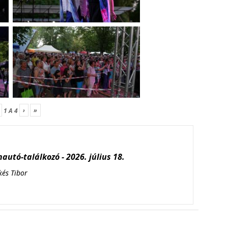
›
»
1
A
4
autó-találkozó - 2026. július 18.
kés Tibor