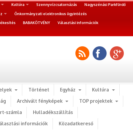
Kultúra
Szennyvízcsatornázás
Nagyszénási Parkfürdő
ez
Önkormányzati elektronikus ügyintézés
ékesítés
BABAKÖTVÉNY
Választási információk
elyek
Történet
Egyház
Kultúra
ság
Archivált fényképek
TOP projektek
art-számla
Hulladékszállítás
álasztási információk
Közadatkereső