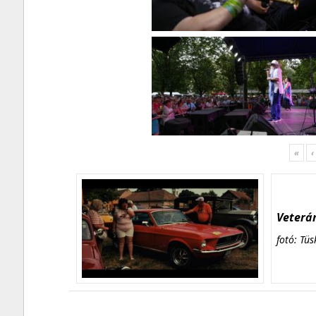
«
‹
Veterán
fotó: Tüs