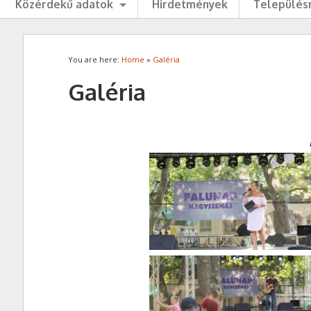
Közérdekű adatok
Hirdetmények
Településr
You are here:
Home
»
Galéria
Galéria