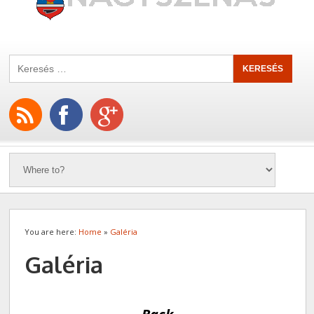
You are here:
Home
»
Galéria
Galéria