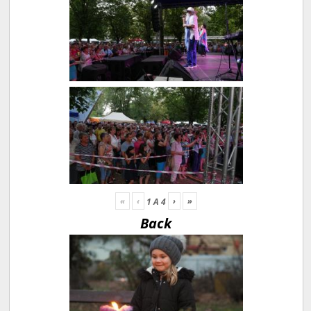
«
‹
›
»
1
A
4
Back