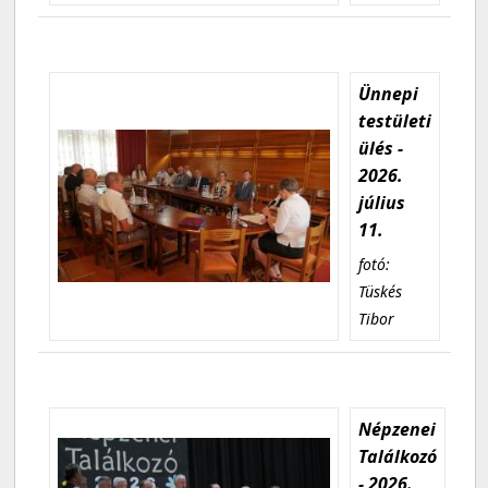
Ünnepi
testületi
ülés -
2026.
július
11.
fotó:
Tüskés
Tibor
Népzenei
Találkozó
- 2026.