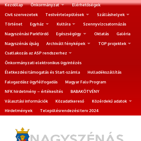
Kezdőlap
Önkormányzat
Elérhetőségek
Civil szervezetek
Testvértelepülések
Szálláshelyek
Történet
Egyház
Kultúra
Szennyvízcsatornázás
Nagyszénási Parkfürdő
Egészségügy
Oktatás
Galéria
Nagyszénás újság
Archivált fényképek
TOP projektek
Csatlakozás az ASP rendszerhez
Önkormányzati elektronikus ügyintézés
Életkezdési támogatás és Start-számla
Hulladékszállítás
Falugazdász ügyfélfogadás
Magyar Falu Program
NFK hirdetmény – értékesítés
BABAKÖTVÉNY
Választási információk
Közadatkereső
Közérdekű adatok
Hirdetmények
Településrendezési terv 2024