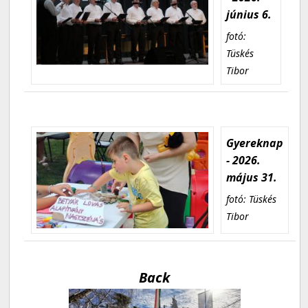
június 6.
fotó:
Tüskés
Tibor
Gyereknap
- 2026.
május 31.
fotó: Tüskés
Tibor
Back