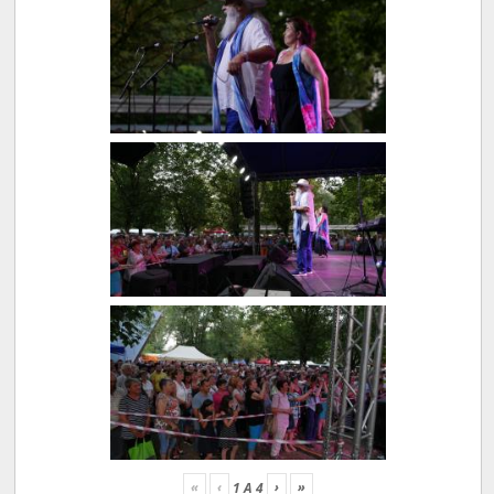
«
‹
›
»
1
A
4