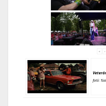
«
‹
Veterán
fotó: Tüs