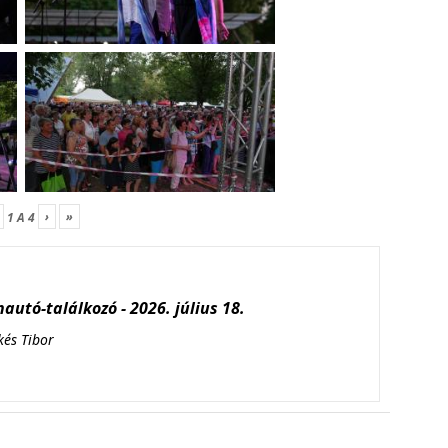
›
»
1
A
4
autó-találkozó - 2026. július 18.
kés Tibor