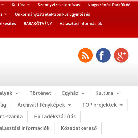
Kultúra
Szennyvízcsatornázás
Nagyszénási Parkfürdő
ez
Önkormányzati elektronikus ügyintézés
ékesítés
BABAKÖTVÉNY
Választási információk
elyek
Történet
Egyház
Kultúra
ság
Archivált fényképek
TOP projektek
art-számla
Hulladékszállítás
álasztási információk
Közadatkereső