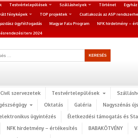
k
Testvértelepülések
Szálláshelyek
Történet
Egyház
vált fényképek
TOP projektek
Csatlakozás az ASP rendszerh
gazdász ügyfélfogadás
Magyar Falu Program
NFK hirdetmény – ért
ésrendezési terv 2024
Civil szervezetek
Testvértelepülések
Szállásh
gészségügy
Oktatás
Galéria
Nagyszénás új
elektronikus ügyintézés
Életkezdési támogatás és St
NFK hirdetmény – értékesítés
BABAKÖTVÉNY
V