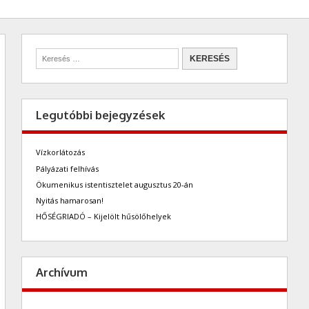
Legutóbbi bejegyzések
Vízkorlátozás
Pályázati felhívás
Ökumenikus istentisztelet augusztus 20-án
Nyitás hamarosan!
HŐSÉGRIADÓ – Kijelölt hűsölőhelyek
Archívum