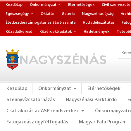
Kezdőlap
Önkormányzat
Elérhetőségek
Civil szervezete
Egészségügy
Oktatás
Galéria
Nagyszénás újság
Archi
Életkezdési támogatás és Start-számla
Hulladékszállítás
Falu
Közadatkereső
Közérdekű adatok
Hirdetmények
Települ
Kezdőlap
Önkormányzat
Elérhetőségek
Szennyvízcsatornázás
Nagyszénási Parkfürdő
E
Csatlakozás az ASP rendszerhez
Önkormányzati 
Falugazdász ügyfélfogadás
Magyar Falu Program