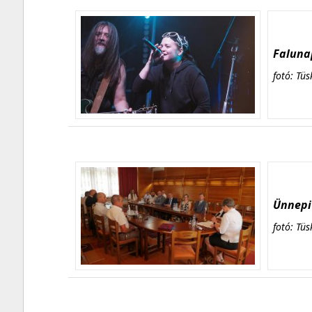
Falunap
fotó: Tüs
Ünnepi 
fotó: Tüs