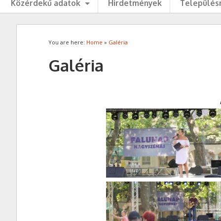
Közérdekű adatok
Hirdetmények
Településr
You are here:
Home
»
Galéria
Galéria