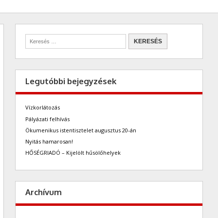
Legutóbbi bejegyzések
Vízkorlátozás
Pályázati felhívás
Ökumenikus istentisztelet augusztus 20-án
Nyitás hamarosan!
HŐSÉGRIADÓ – Kijelölt hűsölőhelyek
Archívum