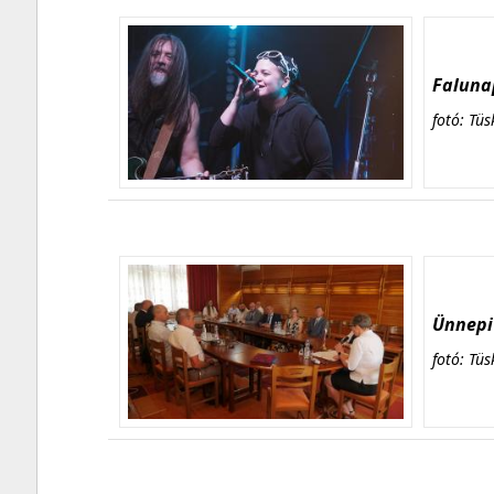
Falunap
fotó: Tüs
Ünnepi 
fotó: Tüs