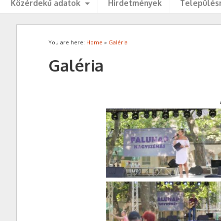
Közérdekű adatok
Hirdetmények
Településr
You are here:
Home
»
Galéria
Galéria