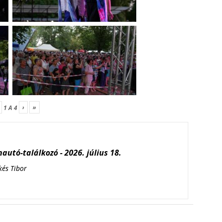
›
»
1
A
4
autó-találkozó - 2026. július 18.
kés Tibor