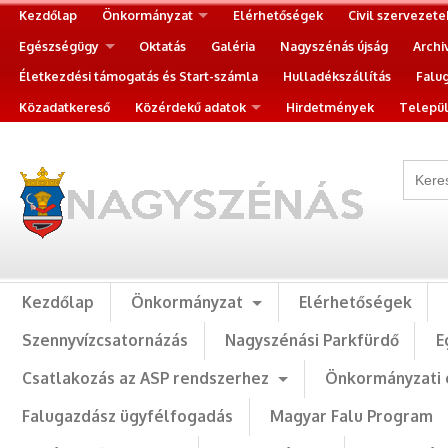
Kezdőlap
Önkormányzat
Elérhetőségek
Civil szervezete
Egészségügy
Oktatás
Galéria
Nagyszénás újság
Archi
Életkezdési támogatás és Start-számla
Hulladékszállítás
Falu
Közadatkereső
Közérdekű adatok
Hirdetmények
Települ
Kezdőlap
Önkormányzat
Elérhetőségek
Szennyvízcsatornázás
Nagyszénási Parkfürdő
E
Csatlakozás az ASP rendszerhez
Önkormányzati 
Falugazdász ügyfélfogadás
Magyar Falu Program