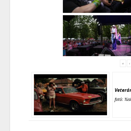
«
‹
Veterán
fotó: Tüs