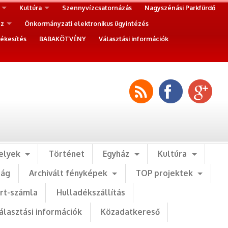
Kultúra
Szennyvízcsatornázás
Nagyszénási Parkfürdő
ez
Önkormányzati elektronikus ügyintézés
ékesítés
BABAKÖTVÉNY
Választási információk
elyek
Történet
Egyház
Kultúra
ság
Archivált fényképek
TOP projektek
art-számla
Hulladékszállítás
álasztási információk
Közadatkereső