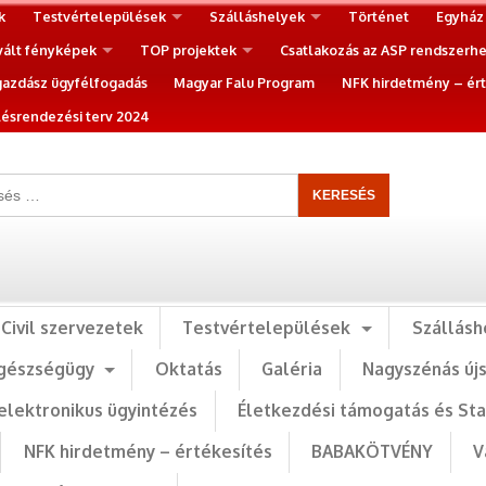
k
Testvértelepülések
Szálláshelyek
Történet
Egyház
vált fényképek
TOP projektek
Csatlakozás az ASP rendszerh
gazdász ügyfélfogadás
Magyar Falu Program
NFK hirdetmény – ért
ésrendezési terv 2024
Civil szervezetek
Testvértelepülések
Szállásh
gészségügy
Oktatás
Galéria
Nagyszénás új
elektronikus ügyintézés
Életkezdési támogatás és St
NFK hirdetmény – értékesítés
BABAKÖTVÉNY
V