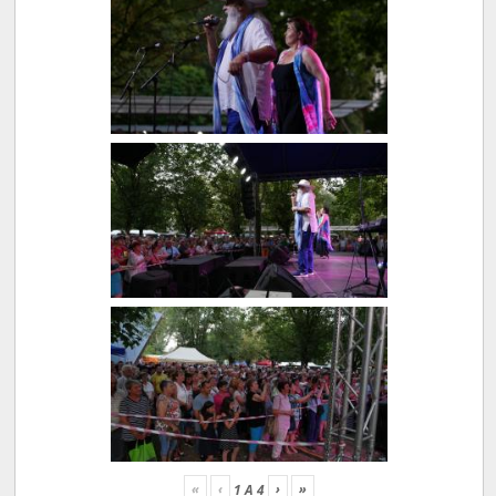
«
‹
›
»
1
A
4