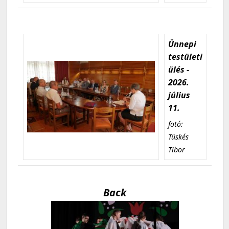
Ünnepi
testületi
ülés -
2026.
július
11.
fotó:
Tüskés
Tibor
Back