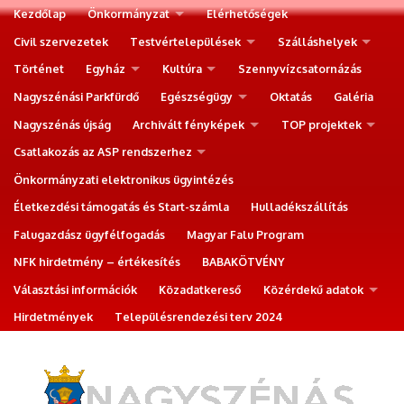
Kezdőlap
Önkormányzat
Elérhetőségek
Civil szervezetek
Testvértelepülések
Szálláshelyek
Történet
Egyház
Kultúra
Szennyvízcsatornázás
Nagyszénási Parkfürdő
Egészségügy
Oktatás
Galéria
Nagyszénás újság
Archivált fényképek
TOP projektek
Csatlakozás az ASP rendszerhez
Önkormányzati elektronikus ügyintézés
Életkezdési támogatás és Start-számla
Hulladékszállítás
Falugazdász ügyfélfogadás
Magyar Falu Program
NFK hirdetmény – értékesítés
BABAKÖTVÉNY
Választási információk
Közadatkereső
Közérdekű adatok
Hirdetmények
Településrendezési terv 2024