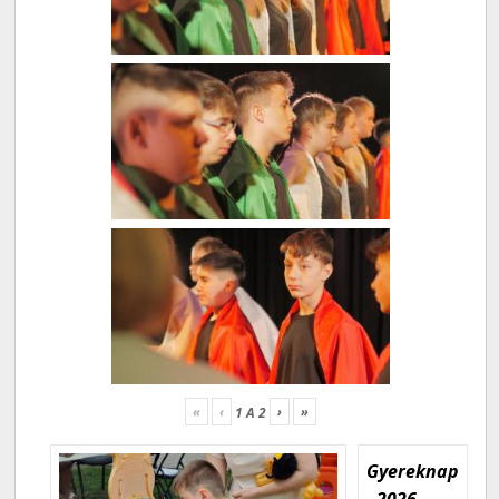
«
‹
›
»
1
A
2
Gyereknap
- 2026.