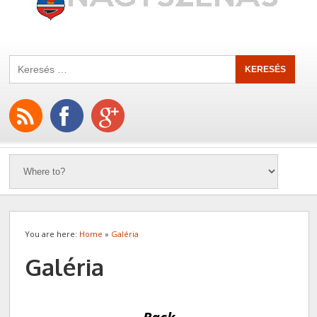
You are here:
Home
»
Galéria
Galéria