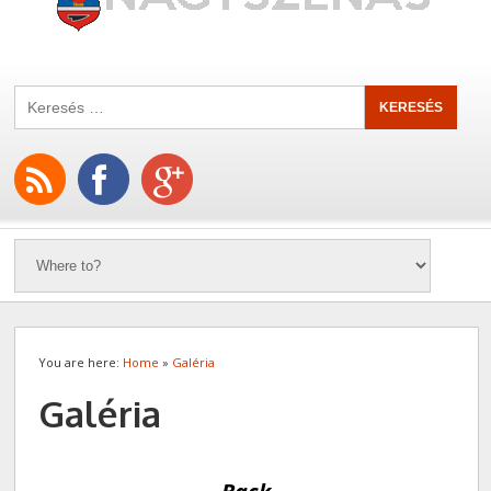
You are here:
Home
»
Galéria
Galéria