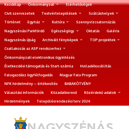
Kezdőlap
Önkormányzat
Elérhetőségek
Civil szervezetek
Testvértelepülések
Szálláshelyek
Történet
Egyház
Kultúra
Szennyvízcsatornázás
Nagyszénási Parkfürdő
Egészségügy
Oktatás
Galéria
Nagyszénás újság
Archivált fényképek
TOP projektek
Csatlakozás az ASP rendszerhez
Önkormányzati elektronikus ügyintézés
Életkezdési támogatás és Start-számla
Hulladékszállítás
Falugazdász ügyfélfogadás
Magyar Falu Program
NFK hirdetmény – értékesítés
BABAKÖTVÉNY
Választási információk
Közadatkereső
Közérdekű adatok
Hirdetmények
Településrendezési terv 2024