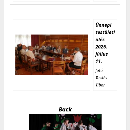
Ünnepi
testületi
ülés -
2026.
július
11.
fotó:
Tüskés
Tibor
Back