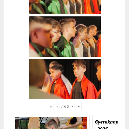
«
‹
›
»
1
A
2
Gyereknap
- 2026.