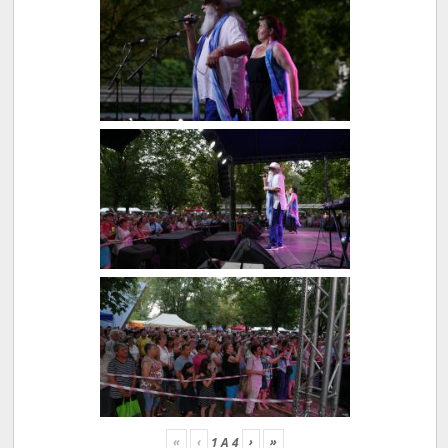
«
‹
›
»
1
A
4