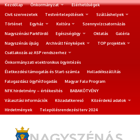
Kezdőlap
Önkormányzat
Elérhetőségek
Civil szervezetek
Testvértelepülések
Szálláshelyek
Történet
Egyház
Kultúra
Szennyvízcsatornázás
Nagyszénási Parkfürdő
Egészségügy
Oktatás
Galéria
Nagyszénás újság
Archivált fényképek
TOP projektek
Csatlakozás az ASP rendszerhez
Önkormányzati elektronikus ügyintézés
Életkezdési támogatás és Start-számla
Hulladékszállítás
Falugazdász ügyfélfogadás
Magyar Falu Program
NFK hirdetmény – értékesítés
BABAKÖTVÉNY
Választási információk
Közadatkereső
Közérdekű adatok
Hirdetmények
Településrendezési terv 2024