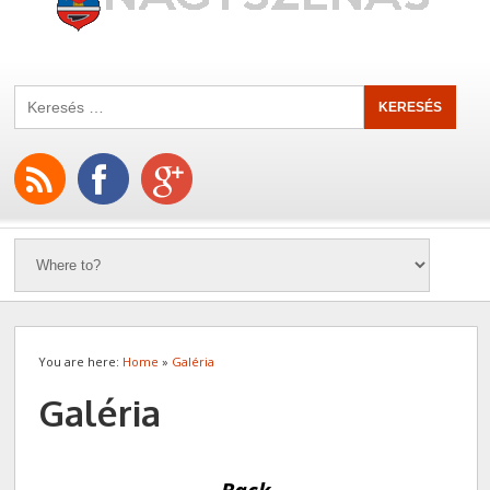
You are here:
Home
»
Galéria
Galéria