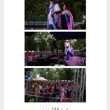
«
‹
›
»
1
A
4