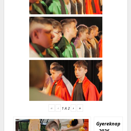
«
‹
›
»
1
A
2
Gyereknap
- 2026.