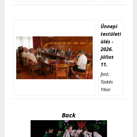
Ünnepi
testületi
ülés -
2026.
július
11.
fotó:
Tüskés
Tibor
Back