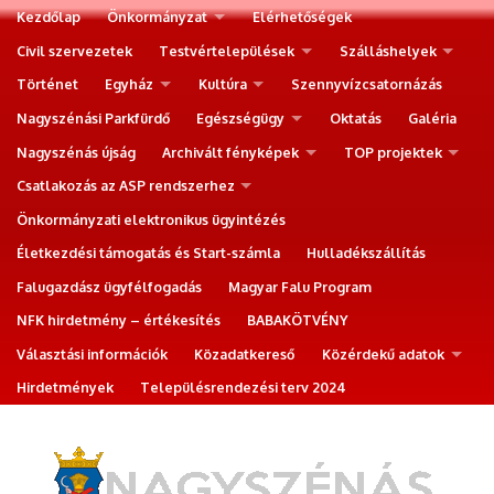
Kezdőlap
Önkormányzat
Elérhetőségek
Civil szervezetek
Testvértelepülések
Szálláshelyek
Történet
Egyház
Kultúra
Szennyvízcsatornázás
Nagyszénási Parkfürdő
Egészségügy
Oktatás
Galéria
Nagyszénás újság
Archivált fényképek
TOP projektek
Csatlakozás az ASP rendszerhez
Önkormányzati elektronikus ügyintézés
Életkezdési támogatás és Start-számla
Hulladékszállítás
Falugazdász ügyfélfogadás
Magyar Falu Program
NFK hirdetmény – értékesítés
BABAKÖTVÉNY
Választási információk
Közadatkereső
Közérdekű adatok
Hirdetmények
Településrendezési terv 2024