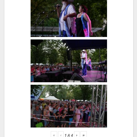
«
‹
›
»
1
A
4