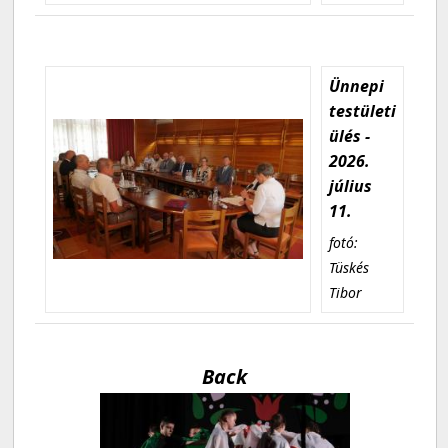
Ünnepi
testületi
ülés -
2026.
július
11.
fotó:
Tüskés
Tibor
Back