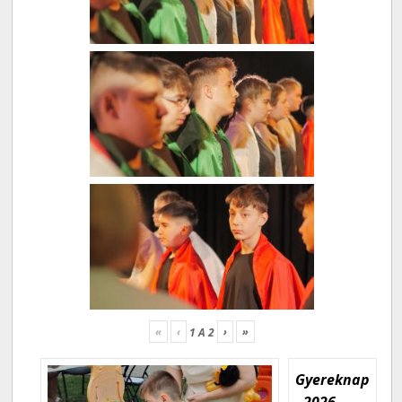
«
‹
›
»
1
A
2
Gyereknap
- 2026.