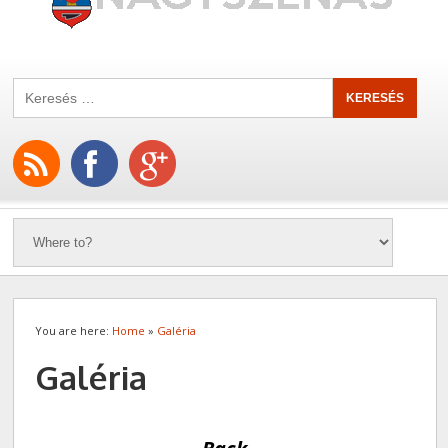
You are here:
Home
»
Galéria
Galéria