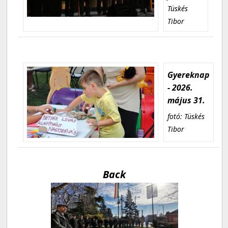
Tüskés
Tibor
Gyereknap
- 2026.
május 31.
fotó: Tüskés
Tibor
Back