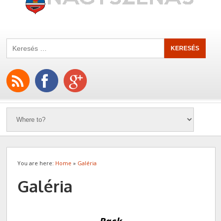
You are here:
Home
»
Galéria
Galéria