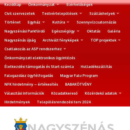
Kezdőlap
Önkormányzat
Elérhetőségek
Civil szervezetek
Testvértelepülések
Szálláshelyek
Történet
Egyház
Kultúra
Szennyvízcsatornázás
Nagyszénási Parkfürdő
Egészségügy
Oktatás
Galéria
Nagyszénás újság
Archivált fényképek
TOP projektek
Csatlakozás az ASP rendszerhez
Önkormányzati elektronikus ügyintézés
Életkezdési támogatás és Start-számla
Hulladékszállítás
Falugazdász ügyfélfogadás
Magyar Falu Program
NFK hirdetmény – értékesítés
BABAKÖTVÉNY
Választási információk
Közadatkereső
Közérdekű adatok
Hirdetmények
Településrendezési terv 2024