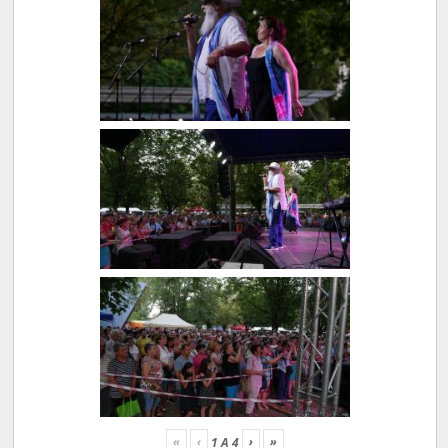
«
‹
›
»
1
A
4