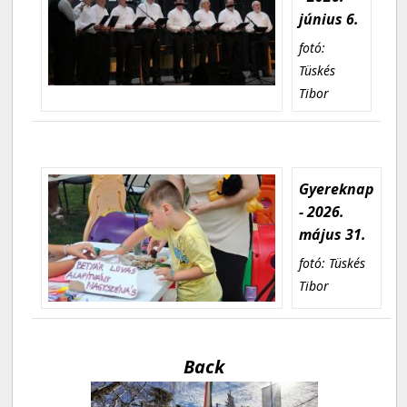
június 6.
fotó:
Tüskés
Tibor
Gyereknap
- 2026.
május 31.
fotó: Tüskés
Tibor
Back