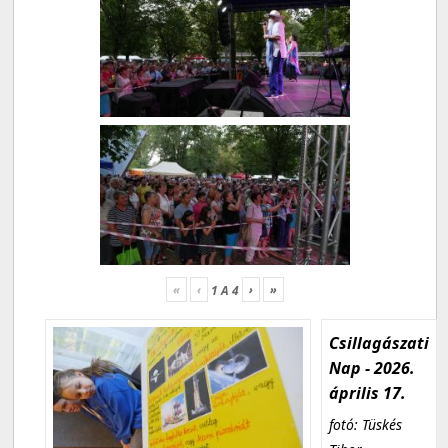
«
‹
›
»
1
A
4
Csillagászati
Nap - 2026.
április 17.
fotó: Tüskés