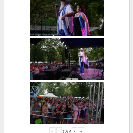
«
‹
›
»
1
A
4