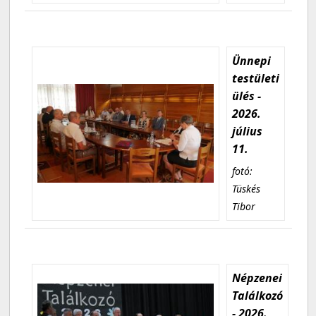
Ünnepi
testületi
ülés -
2026.
július
11.
fotó:
Tüskés
Tibor
Népzenei
Találkozó
- 2026.