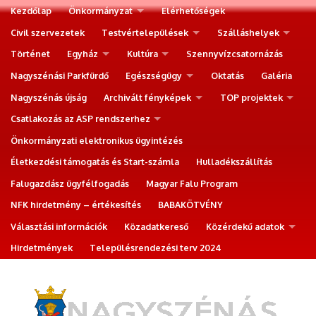
Kezdőlap
Önkormányzat
Elérhetőségek
Civil szervezetek
Testvértelepülések
Szálláshelyek
Történet
Egyház
Kultúra
Szennyvízcsatornázás
Nagyszénási Parkfürdő
Egészségügy
Oktatás
Galéria
Nagyszénás újság
Archivált fényképek
TOP projektek
Csatlakozás az ASP rendszerhez
Önkormányzati elektronikus ügyintézés
Életkezdési támogatás és Start-számla
Hulladékszállítás
Falugazdász ügyfélfogadás
Magyar Falu Program
NFK hirdetmény – értékesítés
BABAKÖTVÉNY
Választási információk
Közadatkereső
Közérdekű adatok
Hirdetmények
Településrendezési terv 2024