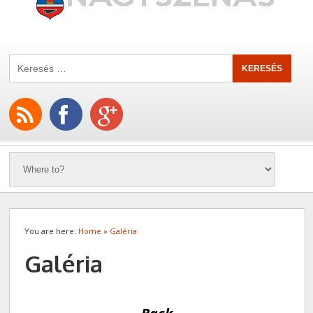
You are here:
Home
»
Galéria
Galéria