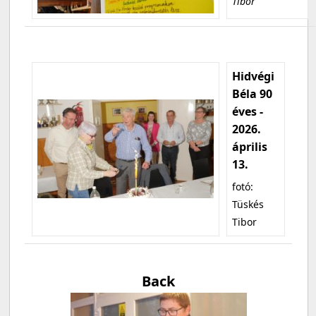
Tibor
Hidvégi
Béla 90
éves -
2026.
április
13.
fotó:
Tüskés
Tibor
Back