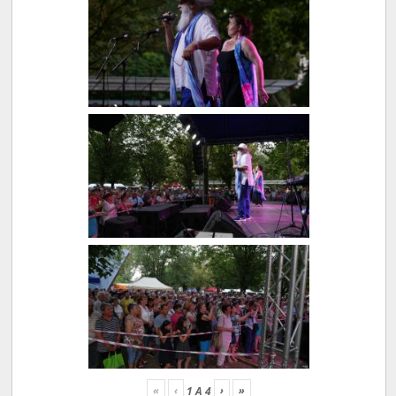
«
‹
›
»
1
A
4