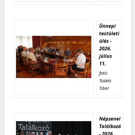
Ünnepi
testületi
ülés -
2026.
július
11.
fotó:
Tüskés
Tibor
Népzenei
Találkozó
- 2026.