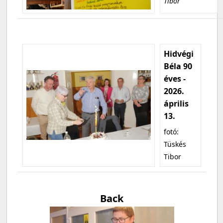
Tibor
Hidvégi
Béla 90
éves -
2026.
április
13.
fotó:
Tüskés
Tibor
Back