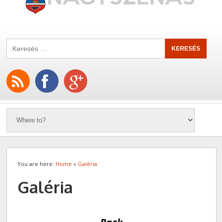
You are here:
Home
»
Galéria
Galéria