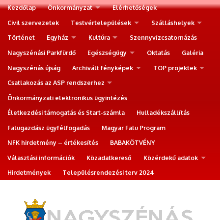
Kezdőlap
Önkormányzat
Elérhetőségek
Civil szervezetek
Testvértelepülések
Szálláshelyek
Történet
Egyház
Kultúra
Szennyvízcsatornázás
Nagyszénási Parkfürdő
Egészségügy
Oktatás
Galéria
Nagyszénás újság
Archivált fényképek
TOP projektek
Csatlakozás az ASP rendszerhez
Önkormányzati elektronikus ügyintézés
Életkezdési támogatás és Start-számla
Hulladékszállítás
Falugazdász ügyfélfogadás
Magyar Falu Program
NFK hirdetmény – értékesítés
BABAKÖTVÉNY
Választási információk
Közadatkereső
Közérdekű adatok
Hirdetmények
Településrendezési terv 2024