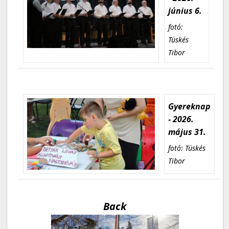
június 6.
fotó:
Tüskés
Tibor
Gyereknap
- 2026.
május 31.
fotó: Tüskés
Tibor
Back