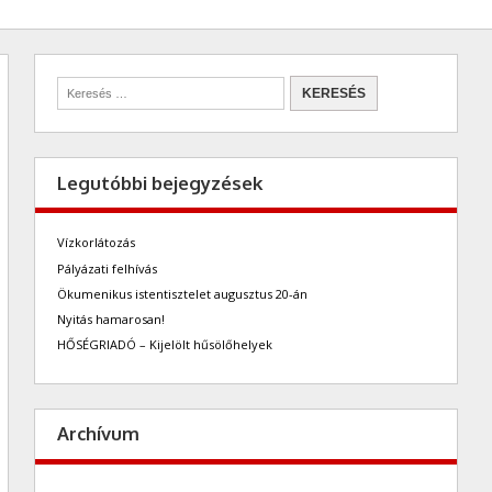
Legutóbbi bejegyzések
Vízkorlátozás
Pályázati felhívás
Ökumenikus istentisztelet augusztus 20-án
Nyitás hamarosan!
HŐSÉGRIADÓ – Kijelölt hűsölőhelyek
Archívum