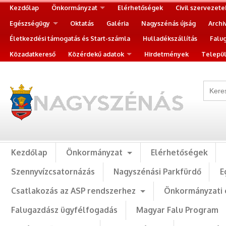
Kezdőlap
Önkormányzat
Elérhetőségek
Civil szervezete
Egészségügy
Oktatás
Galéria
Nagyszénás újság
Archi
Életkezdési támogatás és Start-számla
Hulladékszállítás
Falu
Közadatkereső
Közérdekű adatok
Hirdetmények
Települ
Kezdőlap
Önkormányzat
Elérhetőségek
Szennyvízcsatornázás
Nagyszénási Parkfürdő
E
Csatlakozás az ASP rendszerhez
Önkormányzati 
Falugazdász ügyfélfogadás
Magyar Falu Program