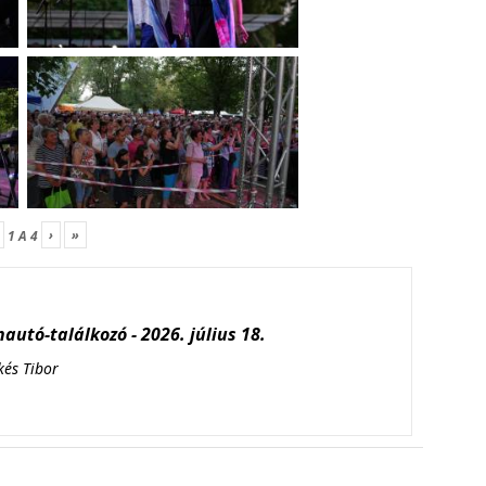
›
»
1
A
4
autó-találkozó - 2026. július 18.
kés Tibor