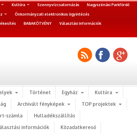
Kultúra
Szennyvízcsatornázás
Nagyszénási Parkfürdő
ez
Önkormányzati elektronikus ügyintézés
ékesítés
BABAKÖTVÉNY
Választási információk
elyek
Történet
Egyház
Kultúra
ság
Archivált fényképek
TOP projektek
art-számla
Hulladékszállítás
álasztási információk
Közadatkereső