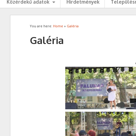
Közérdekű adatok
Hirdetmények
Településr
You are here:
Home
»
Galéria
Galéria