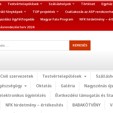
k
Testvértelepülések
Szálláshelyek
Történet
Egyház
vált fényképek
TOP projektek
Csatlakozás az ASP rendszerh
gazdász ügyfélfogadás
Magyar Falu Program
NFK hirdetmény – ért
ésrendezési terv 2024
Civil szervezetek
Testvértelepülések
Szállásh
gészségügy
Oktatás
Galéria
Nagyszénás új
elektronikus ügyintézés
Életkezdési támogatás és St
NFK hirdetmény – értékesítés
BABAKÖTVÉNY
V