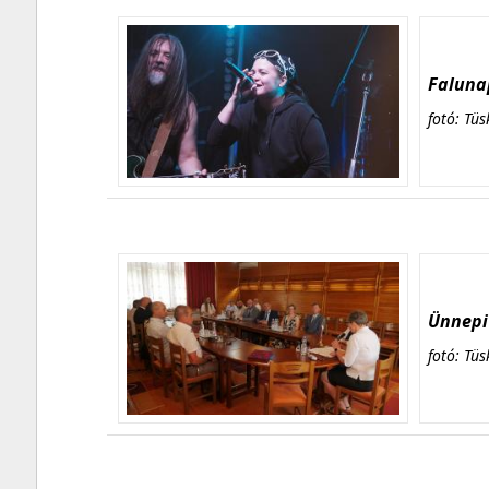
Falunap
fotó: Tüs
Ünnepi 
fotó: Tüs