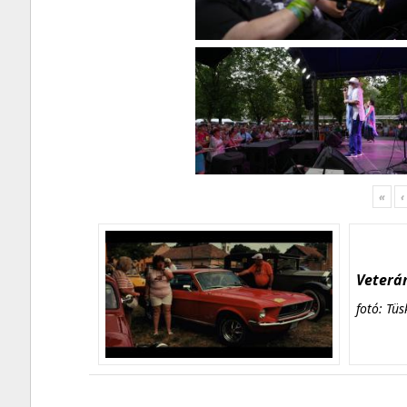
«
‹
Veterán
fotó: Tüs