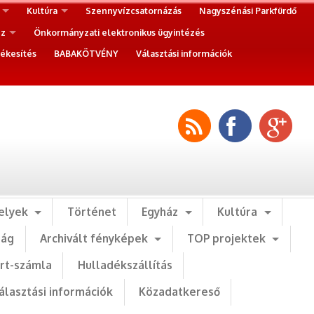
Kultúra
Szennyvízcsatornázás
Nagyszénási Parkfürdő
ez
Önkormányzati elektronikus ügyintézés
ékesítés
BABAKÖTVÉNY
Választási információk
elyek
Történet
Egyház
Kultúra
ság
Archivált fényképek
TOP projektek
art-számla
Hulladékszállítás
álasztási információk
Közadatkereső