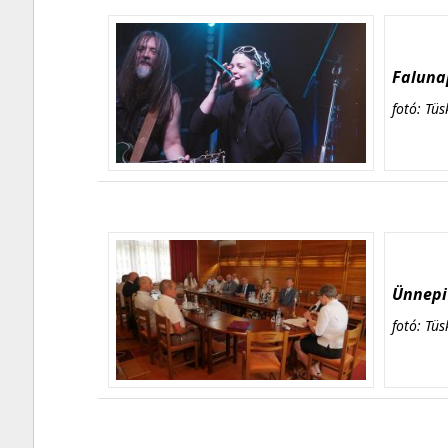
Falunap
fotó: Tüs
Ünnepi 
fotó: Tüs