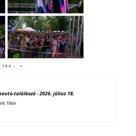
›
»
1
A
4
autó-találkozó - 2026. július 18.
kés Tibor