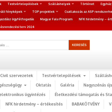
k
Testvértelepülések
Szálláshelyek
Történet
Egyház
vált fényképek
TOP projektek
Csatlakozás az ASP rendszerh
gazdász ügyfélfogadás
Magyar Falu Program
NFK hirdetmény – ért
ésrendezési terv 2024
Civil szervezetek
Testvértelepülések
Szállásh
gészségügy
Oktatás
Galéria
Nagyszénás új
elektronikus ügyintézés
Életkezdési támogatás és St
NFK hirdetmény – értékesítés
BABAKÖTVÉNY
V