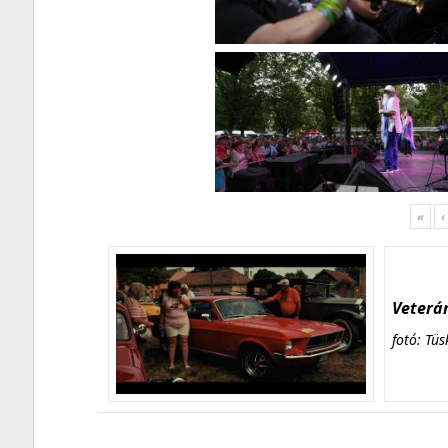
«
‹
Veterán
fotó: Tüs