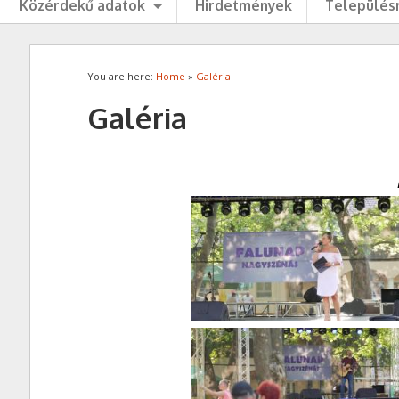
Közérdekű adatok
Hirdetmények
Településr
You are here:
Home
»
Galéria
Galéria