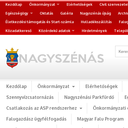
Kezdőlap
Önkormányzat
Elérhetőségek
Civil szervezete
Egészségügy
Oktatás
Galéria
Nagyszénás újság
Archi
Életkezdési támogatás és Start-számla
Hulladékszállítás
Falu
Közadatkereső
Közérdekű adatok
Hirdetmények
Települ
Kezdőlap
Önkormányzat
Elérhetőségek
Szennyvízcsatornázás
Nagyszénási Parkfürdő
E
Csatlakozás az ASP rendszerhez
Önkormányzati 
Falugazdász ügyfélfogadás
Magyar Falu Program