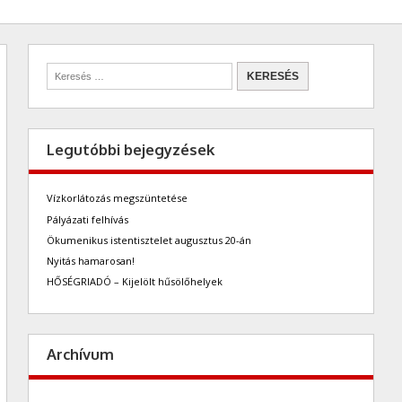
Legutóbbi bejegyzések
Vízkorlátozás megszüntetése
Pályázati felhívás
Ökumenikus istentisztelet augusztus 20-án
Nyitás hamarosan!
HŐSÉGRIADÓ – Kijelölt hűsölőhelyek
Archívum