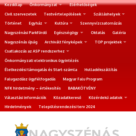
Kezdőlap
Önkormányzat
Elérhetőségek
Civil szervezetek
Testvértelepülések
Szálláshelyek
Történet
Egyház
Kultúra
Szennyvízcsatornázás
Nagyszénási Parkfürdő
Egészségügy
Oktatás
Galéria
Nagyszénás újság
Archivált fényképek
TOP projektek
Csatlakozás az ASP rendszerhez
Önkormányzati elektronikus ügyintézés
Életkezdési támogatás és Start-számla
Hulladékszállítás
Falugazdász ügyfélfogadás
Magyar Falu Program
NFK hirdetmény – értékesítés
BABAKÖTVÉNY
Választási információk
Közadatkereső
Közérdekű adatok
Hirdetmények
Településrendezési terv 2024