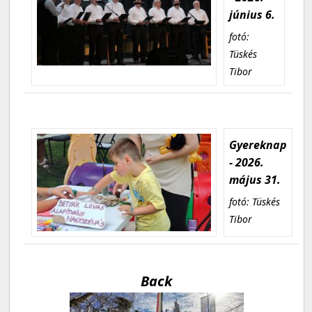
június 6.
fotó:
Tüskés
Tibor
Gyereknap
- 2026.
május 31.
fotó: Tüskés
Tibor
Back