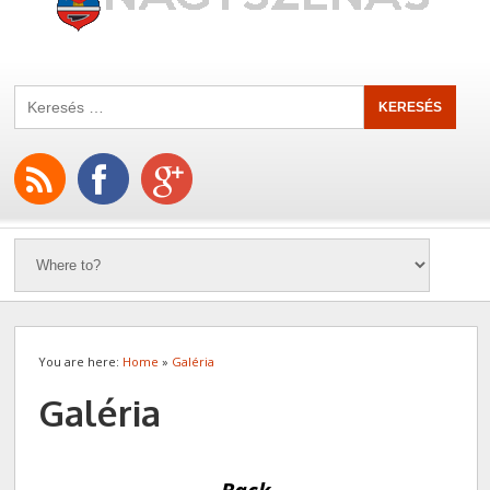
You are here:
Home
»
Galéria
Galéria