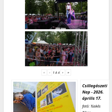
«
‹
›
»
1
A
4
Csillagászati
Nap - 2026.
április 17.
fotó: Tüskés