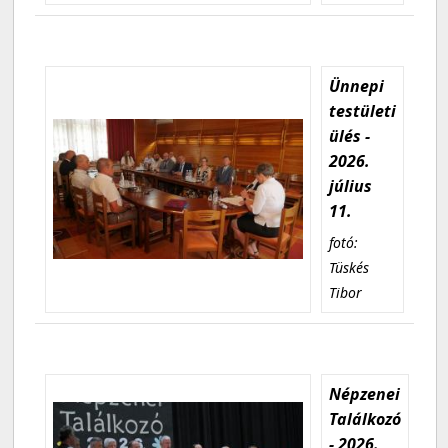
Ünnepi
testületi
ülés -
2026.
július
11.
fotó:
Tüskés
Tibor
Népzenei
Találkozó
- 2026.