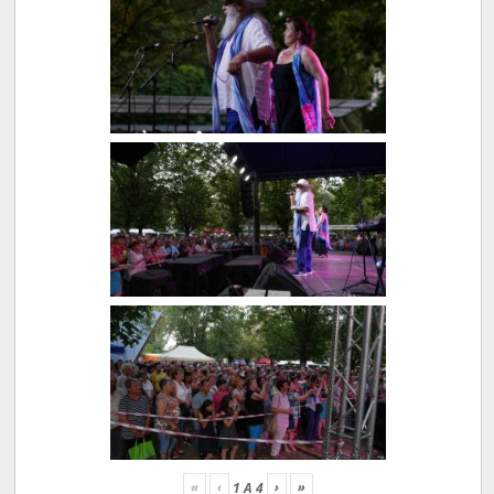
«
‹
›
»
1
A
4