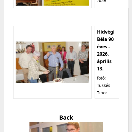
Tibor
Hidvégi
Béla 90
éves -
2026.
április
13.
fotó:
Tüskés
Tibor
Back