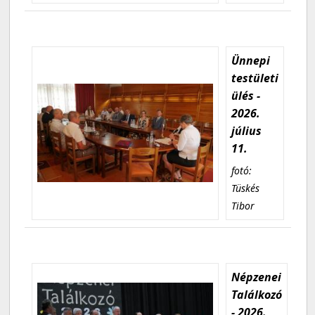
Ünnepi
testületi
ülés -
2026.
július
11.
fotó:
Tüskés
Tibor
Népzenei
Találkozó
- 2026.