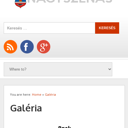
You are here:
Home
»
Galéria
Galéria