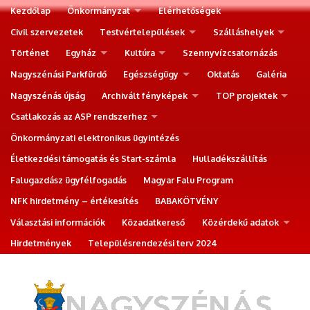
Kezdőlap
Önkormányzat
Elérhetőségek
Civil szervezetek
Testvértelepülések
Szálláshelyek
Történet
Egyház
Kultúra
Szennyvízcsatornázás
Nagyszénási Parkfürdő
Egészségügy
Oktatás
Galéria
Nagyszénás újság
Archivált fényképek
TOP projektek
Csatlakozás az ASP rendszerhez
Önkormányzati elektronikus ügyintézés
Életkezdési támogatás és Start-számla
Hulladékszállítás
Falugazdász ügyfélfogadás
Magyar Falu Program
NFK hirdetmény – értékesítés
BABAKÖTVÉNY
Választási információk
Közadatkereső
Közérdekű adatok
Hirdetmények
Településrendezési terv 2024