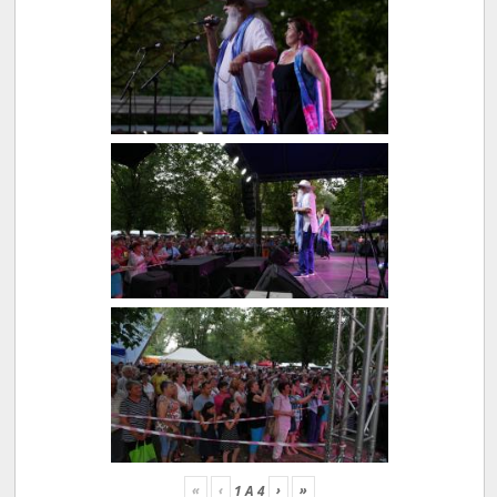
«
‹
›
»
1
A
4