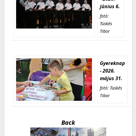
június 6.
fotó:
Tüskés
Tibor
Gyereknap
- 2026.
május 31.
fotó: Tüskés
Tibor
Back