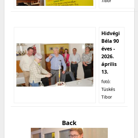
Tibor
Hidvégi
Béla 90
éves -
2026.
április
13.
fotó:
Tüskés
Tibor
Back