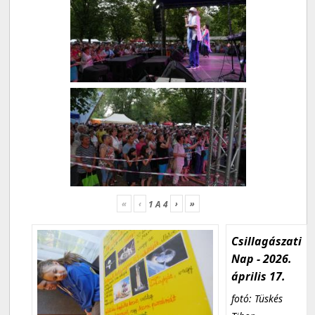
«
‹
›
»
1
A
4
Csillagászati
Nap - 2026.
április 17.
fotó: Tüskés