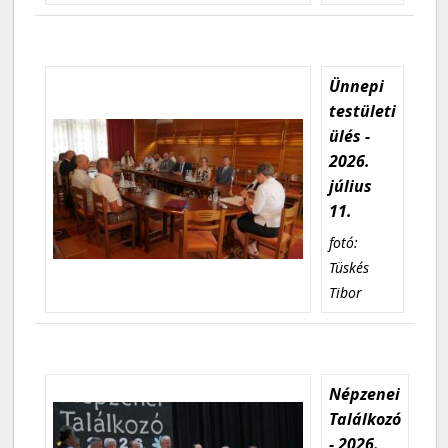
Ünnepi
testületi
ülés -
2026.
július
11.
fotó:
Tüskés
Tibor
Népzenei
Találkozó
- 2026.