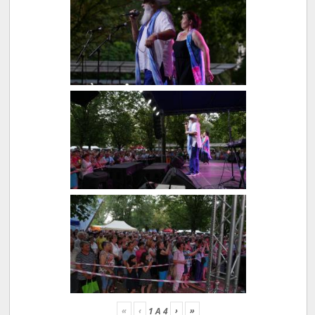
«
‹
›
»
1
A
4