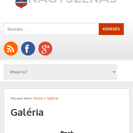
You are here:
Home
»
Galéria
Galéria