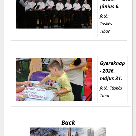
június 6.
fotó:
Tüskés
Tibor
Gyereknap
- 2026.
május 31.
fotó: Tüskés
Tibor
Back