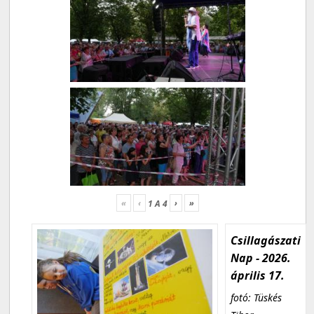
«
‹
›
»
1
A
4
Csillagászati
Nap - 2026.
április 17.
fotó: Tüskés