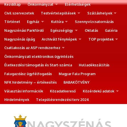
Kezdőlap
Önkormányzat
Elérhetőségek
Civil szervezetek
Testvértelepülések
Szálláshelyek
Történet
Egyház
Kultúra
Szennyvízcsatornázás
Nagyszénási Parkfürdő
Egészségügy
Oktatás
Galéria
Nagyszénás újság
Archivált fényképek
TOP projektek
Csatlakozás az ASP rendszerhez
Önkormányzati elektronikus ügyintézés
Életkezdési támogatás és Start-számla
Hulladékszállítás
Falugazdász ügyfélfogadás
Magyar Falu Program
NFK hirdetmény – értékesítés
BABAKÖTVÉNY
Választási információk
Közadatkereső
Közérdekű adatok
Hirdetmények
Településrendezési terv 2024