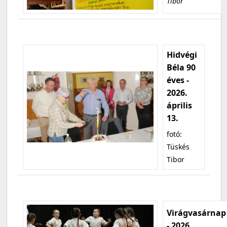
Tibor
Hidvégi
Béla 90
éves -
2026.
április
13.
fotó:
Tüskés
Tibor
Virágvasárnap
- 2026.