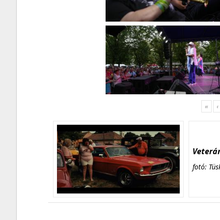
«
‹
Veterán
fotó: Tüs