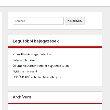
Legutóbbi bejegyzések
Vízkorlátozás megszüntetése
Pályázati felhívás
Ökumenikus istentisztelet augusztus 20-án
Nyitás hamarosan!
HŐSÉGRIADÓ – Kijelölt hűsölőhelyek
Archívum