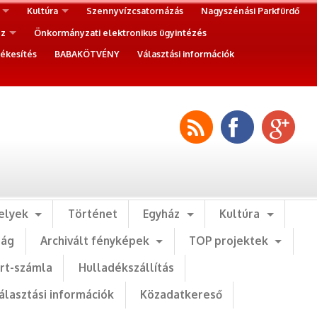
Kultúra
Szennyvízcsatornázás
Nagyszénási Parkfürdő
ez
Önkormányzati elektronikus ügyintézés
ékesítés
BABAKÖTVÉNY
Választási információk
elyek
Történet
Egyház
Kultúra
ság
Archivált fényképek
TOP projektek
art-számla
Hulladékszállítás
álasztási információk
Közadatkereső