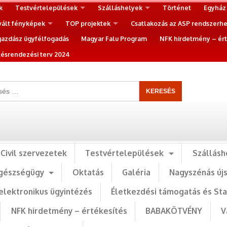
k
Testvértelepülések
Szálláshelyek
Történet
Egyház
vált fényképek
TOP projektek
Csatlakozás az ASP rendszerh
gazdász ügyfélfogadás
Magyar Falu Program
NFK hirdetmény – ért
ésrendezési terv 2024
Civil szervezetek
Testvértelepülések
Szállásh
gészségügy
Oktatás
Galéria
Nagyszénás új
elektronikus ügyintézés
Életkezdési támogatás és St
NFK hirdetmény – értékesítés
BABAKÖTVÉNY
V