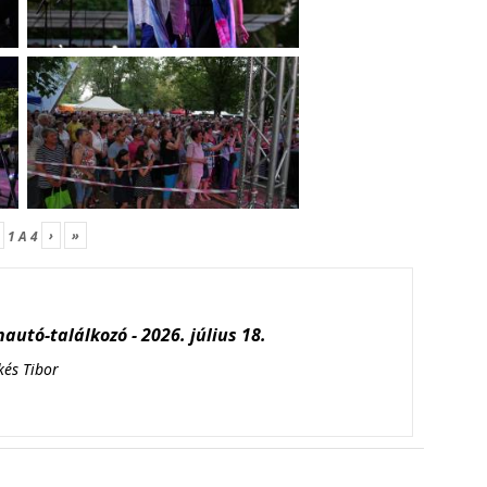
›
»
1
A
4
autó-találkozó - 2026. július 18.
kés Tibor