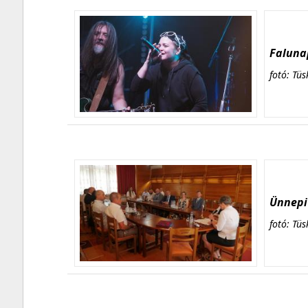
Falunap
fotó: Tüs
Ünnepi 
fotó: Tüs