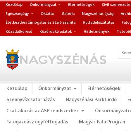
Kezdőlap
Önkormányzat
Elérhetőségek
Civil szervezete
Egészségügy
Oktatás
Galéria
Nagyszénás újság
Archi
Életkezdési támogatás és Start-számla
Hulladékszállítás
Falu
Közadatkereső
Közérdekű adatok
Hirdetmények
Települ
Kezdőlap
Önkormányzat
Elérhetőségek
Szennyvízcsatornázás
Nagyszénási Parkfürdő
E
Csatlakozás az ASP rendszerhez
Önkormányzati 
Falugazdász ügyfélfogadás
Magyar Falu Program