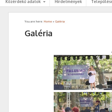
Közérdekű adatok
Hirdetmények
Településr
You are here:
Home
»
Galéria
Galéria