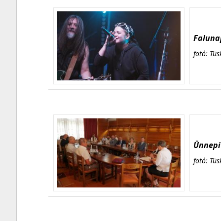
Falunap
fotó: Tüs
Ünnepi 
fotó: Tüs