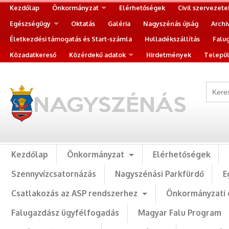
Kezdőlap
Önkormányzat
Elérhetőségek
Civil szervezete
Egészségügy
Oktatás
Galéria
Nagyszénás újság
Archi
Életkezdési támogatás és Start-számla
Hulladékszállítás
Falu
Közadatkereső
Közérdekű adatok
Hirdetmények
Települ
Kezdőlap
Önkormányzat
Elérhetőségek
Szennyvízcsatornázás
Nagyszénási Parkfürdő
E
Csatlakozás az ASP rendszerhez
Önkormányzati 
Falugazdász ügyfélfogadás
Magyar Falu Program