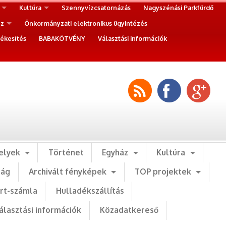
Kultúra
Szennyvízcsatornázás
Nagyszénási Parkfürdő
ez
Önkormányzati elektronikus ügyintézés
ékesítés
BABAKÖTVÉNY
Választási információk
elyek
Történet
Egyház
Kultúra
ság
Archivált fényképek
TOP projektek
art-számla
Hulladékszállítás
álasztási információk
Közadatkereső