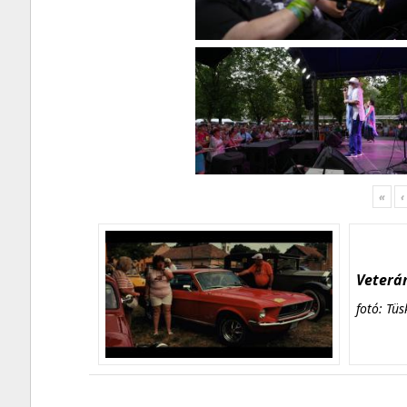
«
‹
Veterán
fotó: Tüs