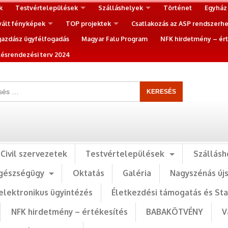
k
Testvértelepülések
Szálláshelyek
Történet
Egyház
vált fényképek
TOP projektek
Csatlakozás az ASP rendszerh
gazdász ügyfélfogadás
Magyar Falu Program
NFK hirdetmény – ért
ésrendezési terv 2024
Civil szervezetek
Testvértelepülések
Szállásh
gészségügy
Oktatás
Galéria
Nagyszénás új
elektronikus ügyintézés
Életkezdési támogatás és St
NFK hirdetmény – értékesítés
BABAKÖTVÉNY
V