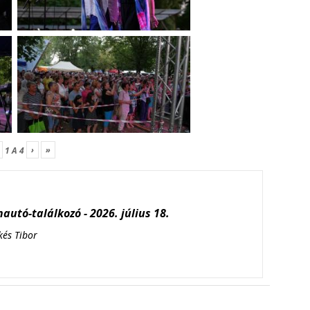
›
»
1
A
4
autó-találkozó - 2026. július 18.
kés Tibor