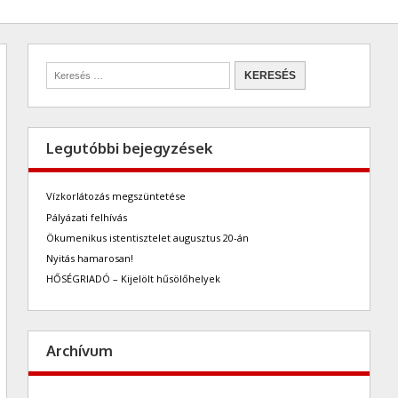
Legutóbbi bejegyzések
Vízkorlátozás megszüntetése
Pályázati felhívás
Ökumenikus istentisztelet augusztus 20-án
Nyitás hamarosan!
HŐSÉGRIADÓ – Kijelölt hűsölőhelyek
Archívum