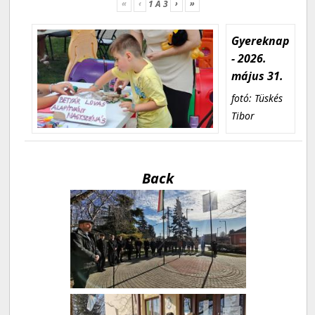
«
‹
›
»
1
A
3
Gyereknap
- 2026.
május 31.
fotó: Tüskés
Tibor
Back