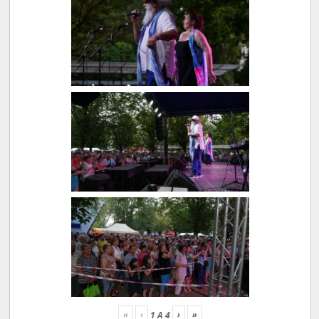
«
‹
›
»
1
A
4