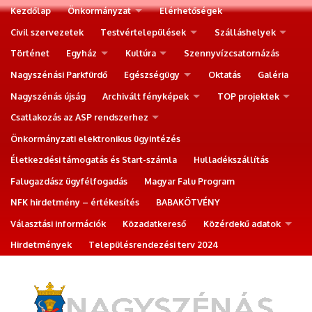
Kezdőlap
Önkormányzat
Elérhetőségek
Civil szervezetek
Testvértelepülések
Szálláshelyek
Történet
Egyház
Kultúra
Szennyvízcsatornázás
Nagyszénási Parkfürdő
Egészségügy
Oktatás
Galéria
Nagyszénás újság
Archivált fényképek
TOP projektek
Csatlakozás az ASP rendszerhez
Önkormányzati elektronikus ügyintézés
Életkezdési támogatás és Start-számla
Hulladékszállítás
Falugazdász ügyfélfogadás
Magyar Falu Program
NFK hirdetmény – értékesítés
BABAKÖTVÉNY
Választási információk
Közadatkereső
Közérdekű adatok
Hirdetmények
Településrendezési terv 2024