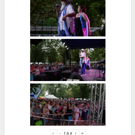
«
‹
›
»
1
A
4