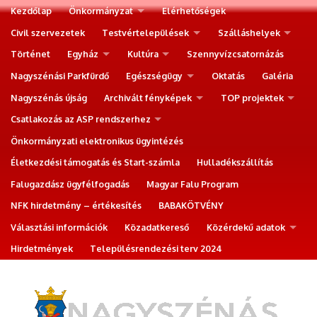
Kezdőlap
Önkormányzat
Elérhetőségek
Civil szervezetek
Testvértelepülések
Szálláshelyek
Történet
Egyház
Kultúra
Szennyvízcsatornázás
Nagyszénási Parkfürdő
Egészségügy
Oktatás
Galéria
Nagyszénás újság
Archivált fényképek
TOP projektek
Csatlakozás az ASP rendszerhez
Önkormányzati elektronikus ügyintézés
Életkezdési támogatás és Start-számla
Hulladékszállítás
Falugazdász ügyfélfogadás
Magyar Falu Program
NFK hirdetmény – értékesítés
BABAKÖTVÉNY
Választási információk
Közadatkereső
Közérdekű adatok
Hirdetmények
Településrendezési terv 2024