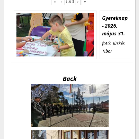
«
‹
›
»
1
A
3
Gyereknap
- 2026.
május 31.
fotó: Tüskés
Tibor
Back