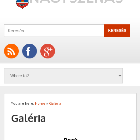
You are here:
Home
»
Galéria
Galéria