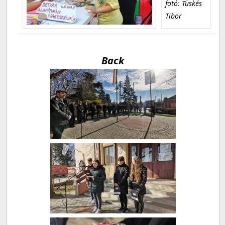
fotó: Tüskés
Tibor
Back