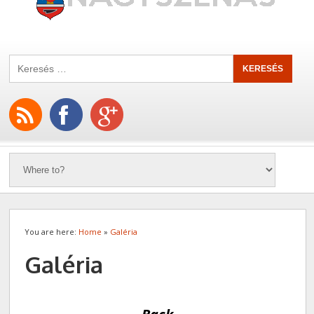
You are here:
Home
»
Galéria
Galéria