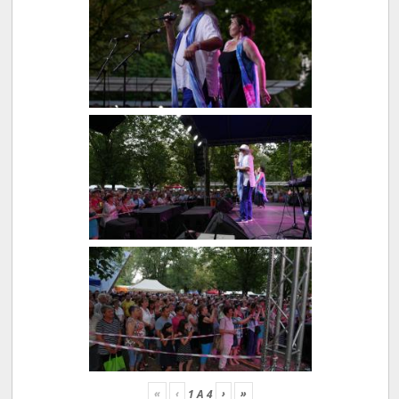
«
‹
›
»
1
A
4