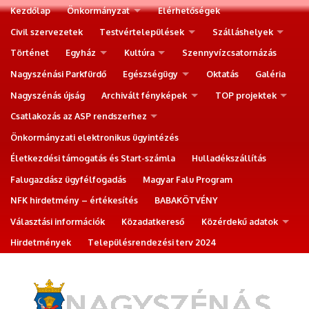
Kezdőlap
Önkormányzat
Elérhetőségek
Civil szervezetek
Testvértelepülések
Szálláshelyek
Történet
Egyház
Kultúra
Szennyvízcsatornázás
Nagyszénási Parkfürdő
Egészségügy
Oktatás
Galéria
Nagyszénás újság
Archivált fényképek
TOP projektek
Csatlakozás az ASP rendszerhez
Önkormányzati elektronikus ügyintézés
Életkezdési támogatás és Start-számla
Hulladékszállítás
Falugazdász ügyfélfogadás
Magyar Falu Program
NFK hirdetmény – értékesítés
BABAKÖTVÉNY
Választási információk
Közadatkereső
Közérdekű adatok
Hirdetmények
Településrendezési terv 2024