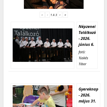
«
‹
›
»
1
A
3
Népzenei
Találkozó
- 2026.
június 6.
fotó:
Tüskés
Tibor
Gyereknap
- 2026.
május 31.