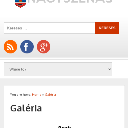
You are here:
Home
»
Galéria
Galéria