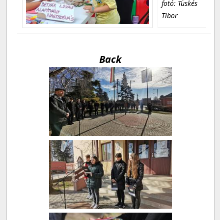
fotó: Tüskés
Tibor
Back