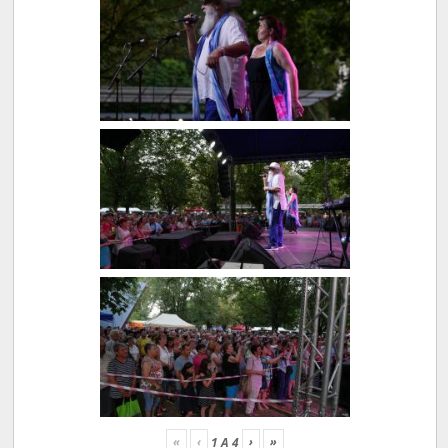
«
‹
›
»
1
A
4