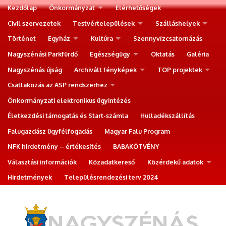
Kezdőlap
Önkormányzat
Elérhetőségek
Civil szervezetek
Testvértelepülések
Szálláshelyek
Történet
Egyház
Kultúra
Szennyvízcsatornázás
Nagyszénási Parkfürdő
Egészségügy
Oktatás
Galéria
Nagyszénás újság
Archivált fényképek
TOP projektek
Csatlakozás az ASP rendszerhez
Önkormányzati elektronikus ügyintézés
Életkezdési támogatás és Start-számla
Hulladékszállítás
Falugazdász ügyfélfogadás
Magyar Falu Program
NFK hirdetmény – értékesítés
BABAKÖTVÉNY
Választási információk
Közadatkereső
Közérdekű adatok
Hirdetmények
Településrendezési terv 2024