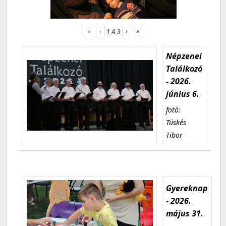
«
‹
›
»
1
A
3
Népzenei
Találkozó
- 2026.
június 6.
fotó:
Tüskés
Tibor
Gyereknap
- 2026.
május 31.