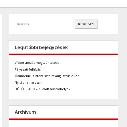
Legutóbbi bejegyzések
Vízkorlátozás megszüntetése
Pályázati felhívás
Ökumenikus istentisztelet augusztus 20-án
Nyitás hamarosan!
HŐSÉGRIADÓ – Kijelölt hűsölőhelyek
Archívum