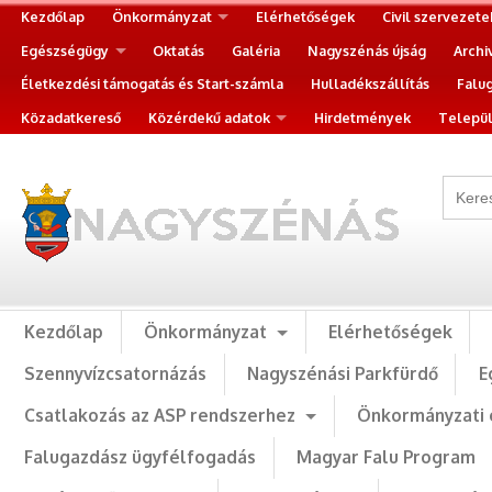
Kezdőlap
Önkormányzat
Elérhetőségek
Civil szervezete
Egészségügy
Oktatás
Galéria
Nagyszénás újság
Archi
Életkezdési támogatás és Start-számla
Hulladékszállítás
Falu
Közadatkereső
Közérdekű adatok
Hirdetmények
Települ
Kezdőlap
Önkormányzat
Elérhetőségek
Szennyvízcsatornázás
Nagyszénási Parkfürdő
E
Csatlakozás az ASP rendszerhez
Önkormányzati 
Falugazdász ügyfélfogadás
Magyar Falu Program