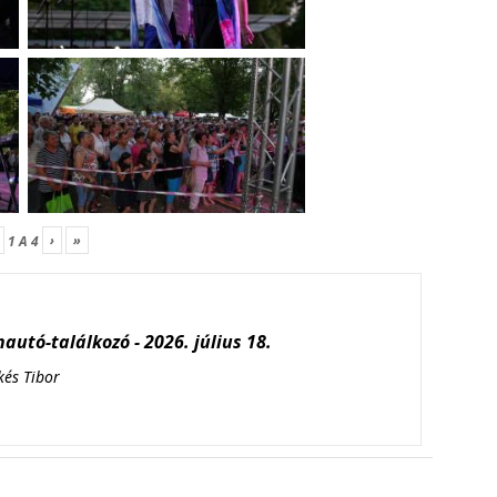
›
»
1
A
4
autó-találkozó - 2026. július 18.
kés Tibor