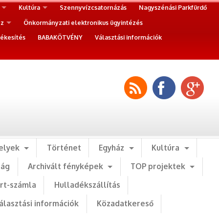
Kultúra
Szennyvízcsatornázás
Nagyszénási Parkfürdő
ez
Önkormányzati elektronikus ügyintézés
ékesítés
BABAKÖTVÉNY
Választási információk
elyek
Történet
Egyház
Kultúra
ság
Archivált fényképek
TOP projektek
art-számla
Hulladékszállítás
álasztási információk
Közadatkereső