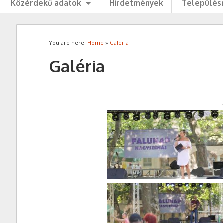
Közérdekű adatok
Hirdetmények
Településr
You are here:
Home
»
Galéria
Galéria