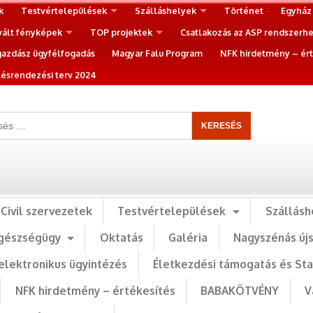
k
Testvértelepülések
Szálláshelyek
Történet
Egyház
vált fényképek
TOP projektek
Csatlakozás az ASP rendszerh
gazdász ügyfélfogadás
Magyar Falu Program
NFK hirdetmény – ért
ésrendezési terv 2024
Civil szervezetek
Testvértelepülések
Szállásh
gészségügy
Oktatás
Galéria
Nagyszénás új
elektronikus ügyintézés
Életkezdési támogatás és St
NFK hirdetmény – értékesítés
BABAKÖTVÉNY
V