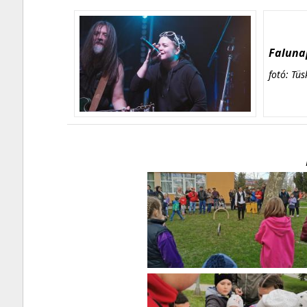
Falunap
fotó: Tüs