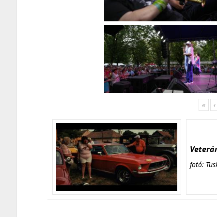
«
‹
Veterán
fotó: Tüs