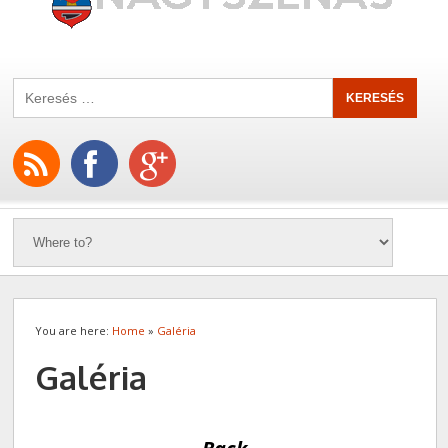
You are here:
Home
»
Galéria
Galéria