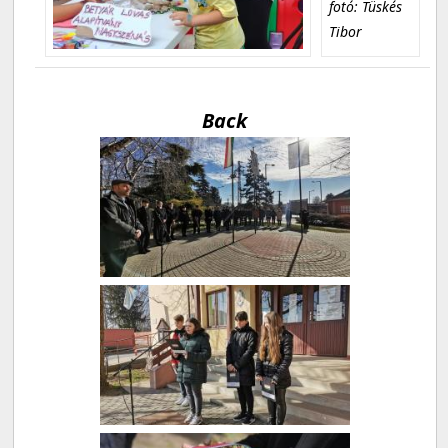
fotó: Tüskés
Tibor
Back