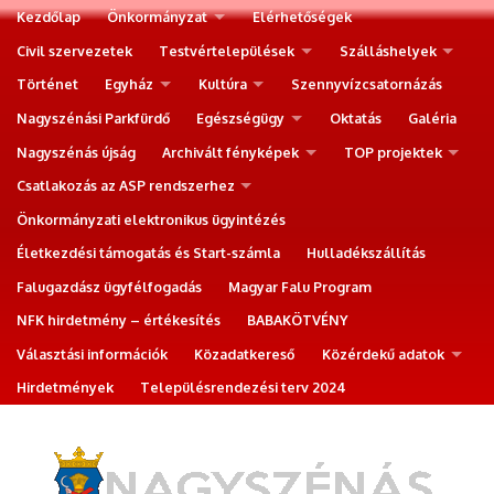
Kezdőlap
Önkormányzat
Elérhetőségek
Civil szervezetek
Testvértelepülések
Szálláshelyek
Történet
Egyház
Kultúra
Szennyvízcsatornázás
Nagyszénási Parkfürdő
Egészségügy
Oktatás
Galéria
Nagyszénás újság
Archivált fényképek
TOP projektek
Csatlakozás az ASP rendszerhez
Önkormányzati elektronikus ügyintézés
Életkezdési támogatás és Start-számla
Hulladékszállítás
Falugazdász ügyfélfogadás
Magyar Falu Program
NFK hirdetmény – értékesítés
BABAKÖTVÉNY
Választási információk
Közadatkereső
Közérdekű adatok
Hirdetmények
Településrendezési terv 2024