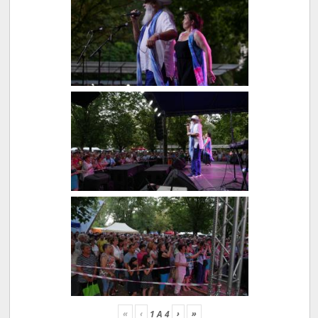
«
‹
›
»
1
A
4