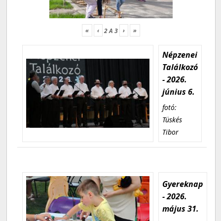
«
‹
›
»
2
A
3
Népzenei
Találkozó
- 2026.
június 6.
fotó:
Tüskés
Tibor
Gyereknap
- 2026.
május 31.