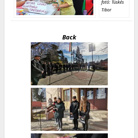
fotó: Tüskés
Tibor
Back