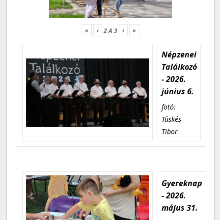
«
‹
›
»
2
A
3
Népzenei
Találkozó
- 2026.
június 6.
fotó:
Tüskés
Tibor
Gyereknap
- 2026.
május 31.