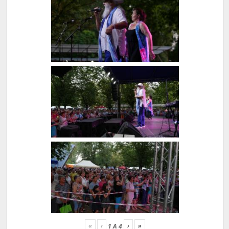
«
‹
›
»
1
A
4