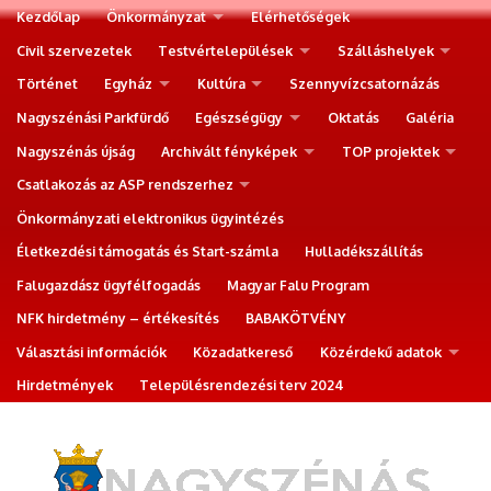
Kezdőlap
Önkormányzat
Elérhetőségek
Civil szervezetek
Testvértelepülések
Szálláshelyek
Történet
Egyház
Kultúra
Szennyvízcsatornázás
Nagyszénási Parkfürdő
Egészségügy
Oktatás
Galéria
Nagyszénás újság
Archivált fényképek
TOP projektek
Csatlakozás az ASP rendszerhez
Önkormányzati elektronikus ügyintézés
Életkezdési támogatás és Start-számla
Hulladékszállítás
Falugazdász ügyfélfogadás
Magyar Falu Program
NFK hirdetmény – értékesítés
BABAKÖTVÉNY
Választási információk
Közadatkereső
Közérdekű adatok
Hirdetmények
Településrendezési terv 2024