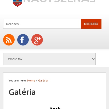
You are here:
Home
»
Galéria
Galéria