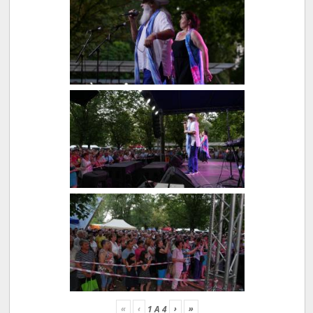
«
‹
›
»
1
A
4