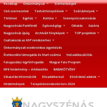
Kezdőlap
Önkormányzat
Elérhetőségek
Civil szervezetek
Testvértelepülések
Szálláshelyek
Történet
Egyház
Kultúra
Szennyvízcsatornázás
Nagyszénási Parkfürdő
Egészségügy
Oktatás
Galéria
Nagyszénás újság
Archivált fényképek
TOP projektek
Csatlakozás az ASP rendszerhez
Önkormányzati elektronikus ügyintézés
Életkezdési támogatás és Start-számla
Hulladékszállítás
Falugazdász ügyfélfogadás
Magyar Falu Program
NFK hirdetmény – értékesítés
BABAKÖTVÉNY
Választási információk
Közadatkereső
Közérdekű adatok
Hirdetmények
Településrendezési terv 2024