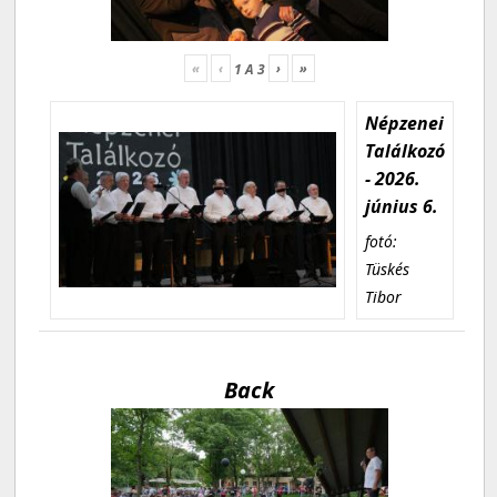
«
‹
›
»
1
A
3
Népzenei
Találkozó
- 2026.
június 6.
fotó:
Tüskés
Tibor
Back