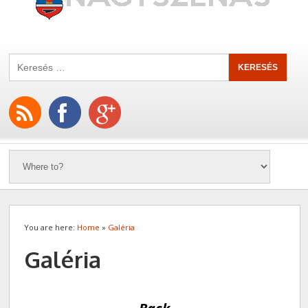
You are here:
Home
»
Galéria
Galéria