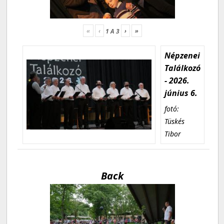
«
‹
›
»
1
A
3
Népzenei
Találkozó
- 2026.
június 6.
fotó:
Tüskés
Tibor
Back