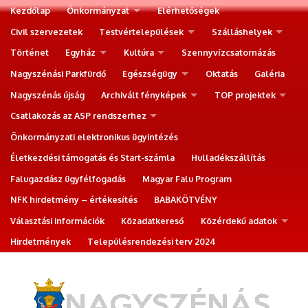
Kezdőlap
Önkormányzat
Elérhetőségek
Civil szervezetek
Testvértelepülések
Szálláshelyek
Történet
Egyház
Kultúra
Szennyvízcsatornázás
Nagyszénási Parkfürdő
Egészségügy
Oktatás
Galéria
Nagyszénás újság
Archivált fényképek
TOP projektek
Csatlakozás az ASP rendszerhez
Önkormányzati elektronikus ügyintézés
Életkezdési támogatás és Start-számla
Hulladékszállítás
Falugazdász ügyfélfogadás
Magyar Falu Program
NFK hirdetmény – értékesítés
BABAKÖTVÉNY
Választási információk
Közadatkereső
Közérdekű adatok
Hirdetmények
Településrendezési terv 2024