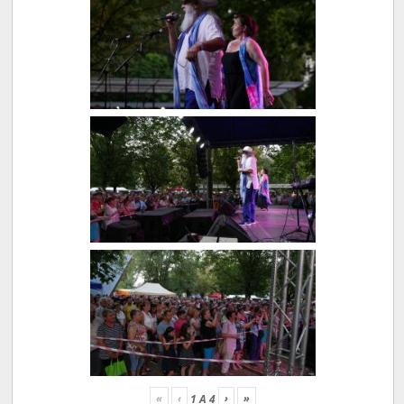
«
‹
›
»
1
A
4