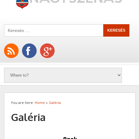
You are here:
Home
»
Galéria
Galéria