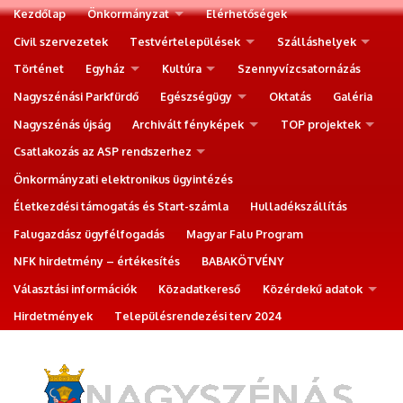
Kezdőlap
Önkormányzat
Elérhetőségek
Civil szervezetek
Testvértelepülések
Szálláshelyek
Történet
Egyház
Kultúra
Szennyvízcsatornázás
Nagyszénási Parkfürdő
Egészségügy
Oktatás
Galéria
Nagyszénás újság
Archivált fényképek
TOP projektek
Csatlakozás az ASP rendszerhez
Önkormányzati elektronikus ügyintézés
Életkezdési támogatás és Start-számla
Hulladékszállítás
Falugazdász ügyfélfogadás
Magyar Falu Program
NFK hirdetmény – értékesítés
BABAKÖTVÉNY
Választási információk
Közadatkereső
Közérdekű adatok
Hirdetmények
Településrendezési terv 2024