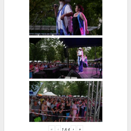
«
‹
›
»
1
A
4