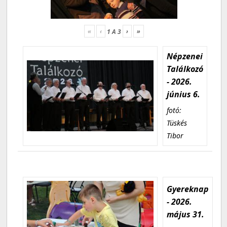
«
‹
›
»
1
A
3
Népzenei
Találkozó
- 2026.
június 6.
fotó:
Tüskés
Tibor
Gyereknap
- 2026.
május 31.