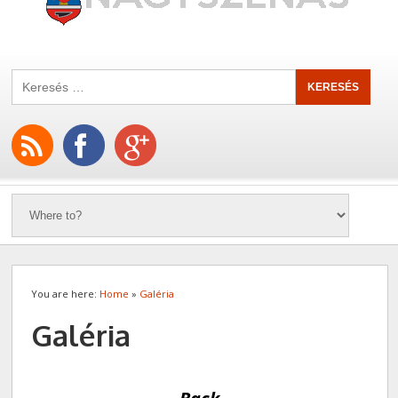
You are here:
Home
»
Galéria
Galéria