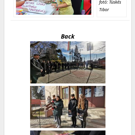
fotó: Tüskés
Tibor
Back