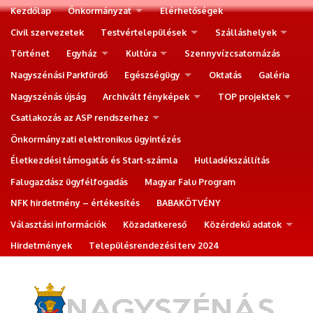
Kezdőlap
Önkormányzat
Elérhetőségek
Civil szervezetek
Testvértelepülések
Szálláshelyek
Történet
Egyház
Kultúra
Szennyvízcsatornázás
Nagyszénási Parkfürdő
Egészségügy
Oktatás
Galéria
Nagyszénás újság
Archivált fényképek
TOP projektek
Csatlakozás az ASP rendszerhez
Önkormányzati elektronikus ügyintézés
Életkezdési támogatás és Start-számla
Hulladékszállítás
Falugazdász ügyfélfogadás
Magyar Falu Program
NFK hirdetmény – értékesítés
BABAKÖTVÉNY
Választási információk
Közadatkereső
Közérdekű adatok
Hirdetmények
Településrendezési terv 2024