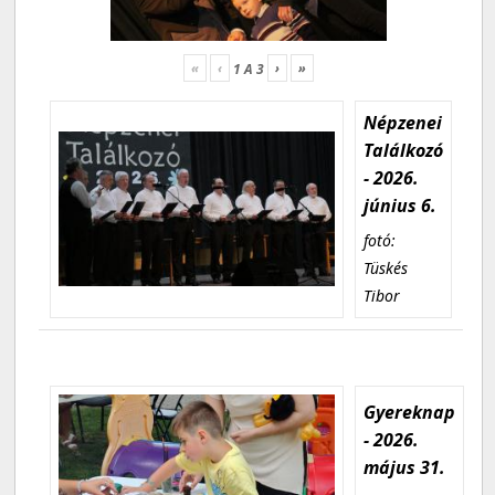
«
‹
›
»
1
A
3
Népzenei
Találkozó
- 2026.
június 6.
fotó:
Tüskés
Tibor
Gyereknap
- 2026.
május 31.