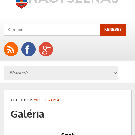
You are here:
Home
»
Galéria
Galéria