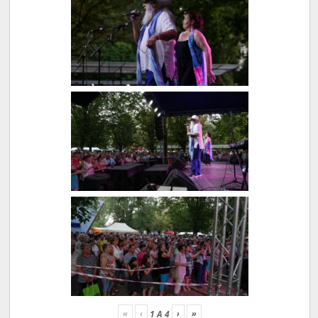
«
‹
›
»
1
A
4