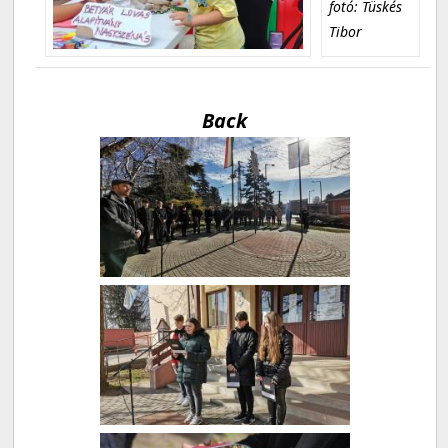
fotó: Tüskés
Tibor
Back