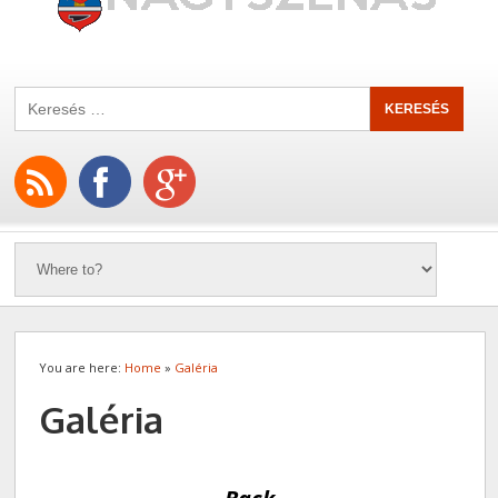
You are here:
Home
»
Galéria
Galéria