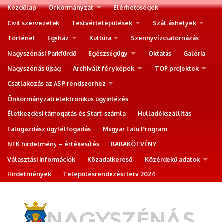
Kezdőlap
Önkormányzat
Elérhetőségek
Civil szervezetek
Testvértelepülések
Szálláshelyek
Történet
Egyház
Kultúra
Szennyvízcsatornázás
Nagyszénási Parkfürdő
Egészségügy
Oktatás
Galéria
Nagyszénás újság
Archivált fényképek
TOP projektek
Csatlakozás az ASP rendszerhez
Önkormányzati elektronikus ügyintézés
Életkezdési támogatás és Start-számla
Hulladékszállítás
Falugazdász ügyfélfogadás
Magyar Falu Program
NFK hirdetmény – értékesítés
BABAKÖTVÉNY
Választási információk
Közadatkereső
Közérdekű adatok
Hirdetmények
Településrendezési terv 2024