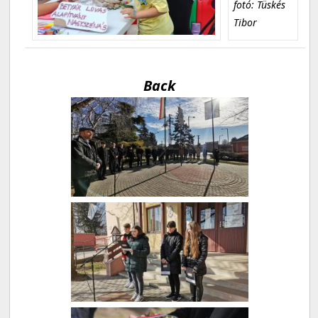
fotó: Tüskés
Tibor
Back