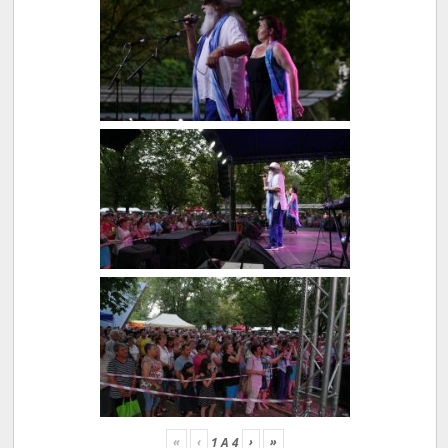
«
‹
›
»
1
A
4