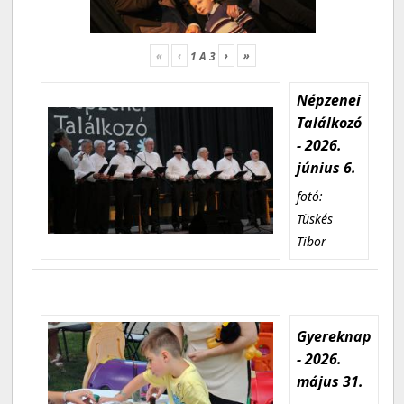
«
‹
›
»
1
A
3
Népzenei
Találkozó
- 2026.
június 6.
fotó:
Tüskés
Tibor
Gyereknap
- 2026.
május 31.