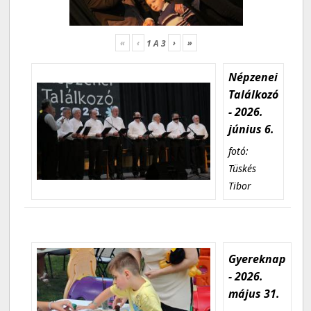
«
‹
›
»
1
A
3
Népzenei
Találkozó
- 2026.
június 6.
fotó:
Tüskés
Tibor
Gyereknap
- 2026.
május 31.