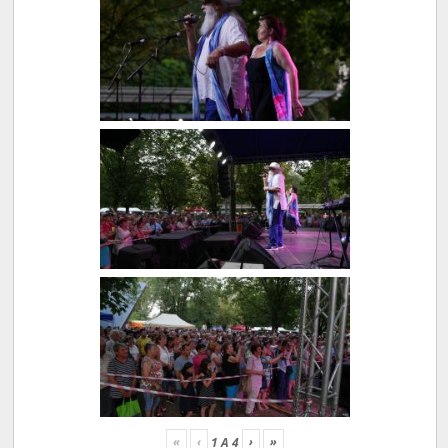
«
‹
›
»
1
A
4