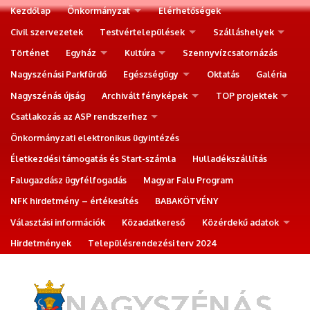
Kezdőlap
Önkormányzat
Elérhetőségek
Civil szervezetek
Testvértelepülések
Szálláshelyek
Történet
Egyház
Kultúra
Szennyvízcsatornázás
Nagyszénási Parkfürdő
Egészségügy
Oktatás
Galéria
Nagyszénás újság
Archivált fényképek
TOP projektek
Csatlakozás az ASP rendszerhez
Önkormányzati elektronikus ügyintézés
Életkezdési támogatás és Start-számla
Hulladékszállítás
Falugazdász ügyfélfogadás
Magyar Falu Program
NFK hirdetmény – értékesítés
BABAKÖTVÉNY
Választási információk
Közadatkereső
Közérdekű adatok
Hirdetmények
Településrendezési terv 2024