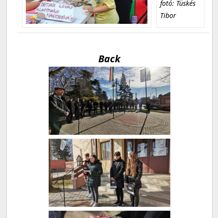
fotó: Tüskés
Tibor
Back