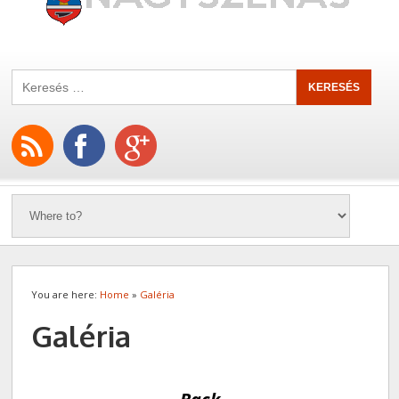
You are here:
Home
»
Galéria
Galéria