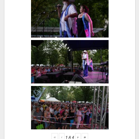
«
‹
›
»
1
A
4