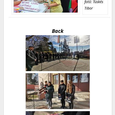
fotó: Tüskés
Tibor
Back