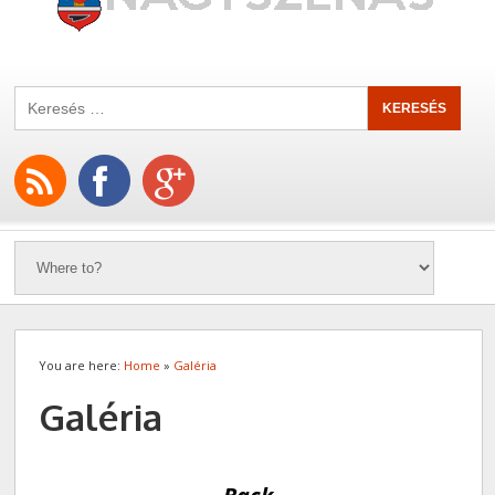
You are here:
Home
»
Galéria
Galéria