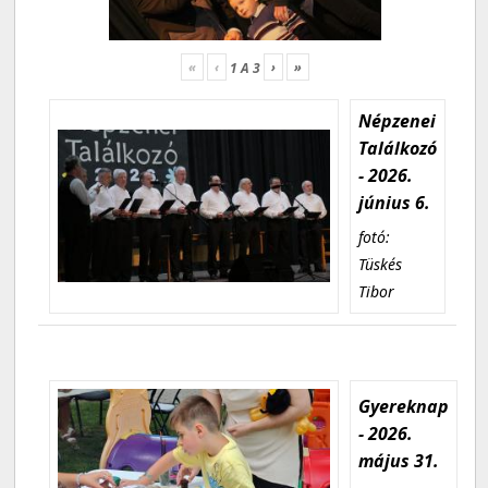
«
‹
›
»
1
A
3
Népzenei
Találkozó
- 2026.
június 6.
fotó:
Tüskés
Tibor
Gyereknap
- 2026.
május 31.