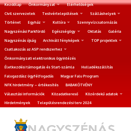
Kezdőlap
Önkormányzat
Elérhetőségek
Civil szervezetek
Testvértelepülések
Szálláshelyek
Történet
Egyház
Kultúra
Szennyvízcsatornázás
Nagyszénási Parkfürdő
Egészségügy
Oktatás
Galéria
Nagyszénás újság
Archivált fényképek
TOP projektek
Csatlakozás az ASP rendszerhez
Önkormányzati elektronikus ügyintézés
Életkezdési támogatás és Start-számla
Hulladékszállítás
Falugazdász ügyfélfogadás
Magyar Falu Program
NFK hirdetmény – értékesítés
BABAKÖTVÉNY
Választási információk
Közadatkereső
Közérdekű adatok
Hirdetmények
Településrendezési terv 2024