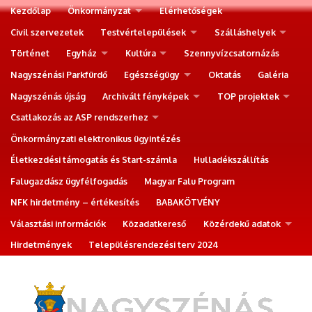
Kezdőlap
Önkormányzat
Elérhetőségek
Civil szervezetek
Testvértelepülések
Szálláshelyek
Történet
Egyház
Kultúra
Szennyvízcsatornázás
Nagyszénási Parkfürdő
Egészségügy
Oktatás
Galéria
Nagyszénás újság
Archivált fényképek
TOP projektek
Csatlakozás az ASP rendszerhez
Önkormányzati elektronikus ügyintézés
Életkezdési támogatás és Start-számla
Hulladékszállítás
Falugazdász ügyfélfogadás
Magyar Falu Program
NFK hirdetmény – értékesítés
BABAKÖTVÉNY
Választási információk
Közadatkereső
Közérdekű adatok
Hirdetmények
Településrendezési terv 2024