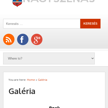
You are here:
Home
»
Galéria
Galéria