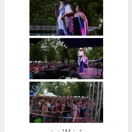
«
‹
›
»
1
A
4