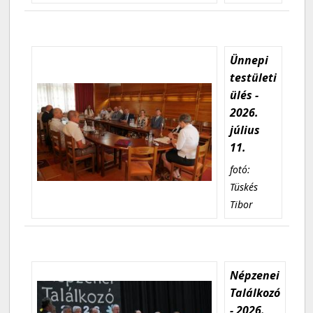
Ünnepi
testületi
ülés -
2026.
július
11.
fotó:
Tüskés
Tibor
Népzenei
Találkozó
- 2026.