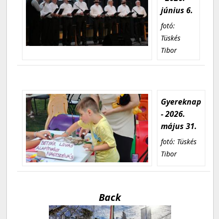
június 6.
fotó:
Tüskés
Tibor
Gyereknap
- 2026.
május 31.
fotó: Tüskés
Tibor
Back