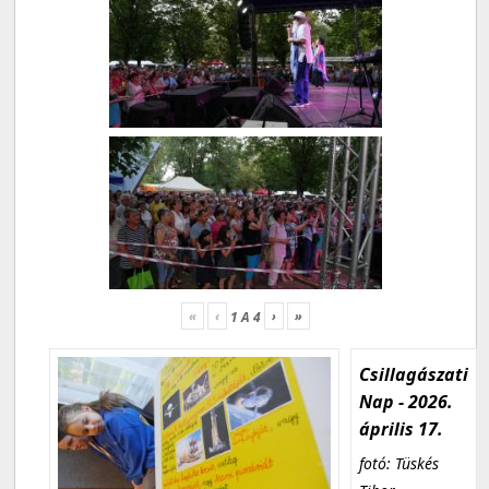
«
‹
›
»
1
A
4
Csillagászati
Nap - 2026.
április 17.
fotó: Tüskés