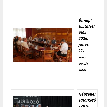
Ünnepi
testületi
ülés -
2026.
július
11.
fotó:
Tüskés
Tibor
Népzenei
Találkozó
- 2026.