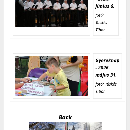
június 6.
fotó:
Tüskés
Tibor
Gyereknap
- 2026.
május 31.
fotó: Tüskés
Tibor
Back