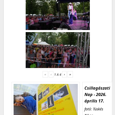
«
‹
›
»
1
A
4
Csillagászati
Nap - 2026.
április 17.
fotó: Tüskés