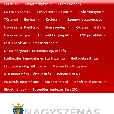
Kezdőlap
Önkormányzat
Elérhetőségek
Civil szervezetek
Testvértelepülések
Szálláshelyek
Történet
Egyház
Kultúra
Szennyvízcsatornázás
Nagyszénási Parkfürdő
Egészségügy
Oktatás
Galéria
Nagyszénás újság
Archivált fényképek
TOP projektek
Csatlakozás az ASP rendszerhez
Önkormányzati elektronikus ügyintézés
Életkezdési támogatás és Start-számla
Hulladékszállítás
Falugazdász ügyfélfogadás
Magyar Falu Program
NFK hirdetmény – értékesítés
BABAKÖTVÉNY
Választási információk
Közadatkereső
Közérdekű adatok
Hirdetmények
Településrendezési terv 2024