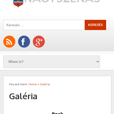
You are here:
Home
»
Galéria
Galéria