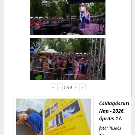
«
‹
›
»
1
A
4
Csillagászati
Nap - 2026.
április 17.
fotó: Tüskés