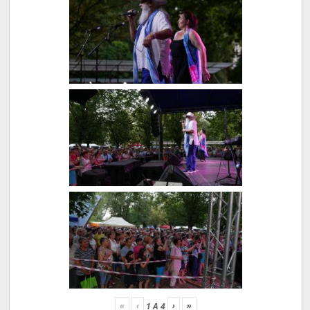
«
‹
›
»
1
A
4