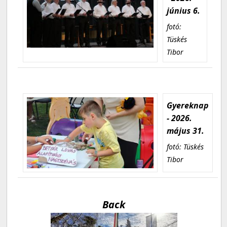
június 6.
fotó:
Tüskés
Tibor
Gyereknap
- 2026.
május 31.
fotó: Tüskés
Tibor
Back