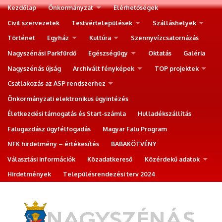
Kezdőlap
Önkormányzat
Elérhetőségek
Civil szervezetek
Testvértelepülések
Szálláshelyek
Történet
Egyház
Kultúra
Szennyvízcsatornázás
Nagyszénási Parkfürdő
Egészségügy
Oktatás
Galéria
Nagyszénás újság
Archivált fényképek
TOP projektek
Csatlakozás az ASP rendszerhez
Önkormányzati elektronikus ügyintézés
Életkezdési támogatás és Start-számla
Hulladékszállítás
Falugazdász ügyfélfogadás
Magyar Falu Program
NFK hirdetmény – értékesítés
BABAKÖTVÉNY
Választási információk
Közadatkereső
Közérdekű adatok
Hirdetmények
Településrendezési terv 2024