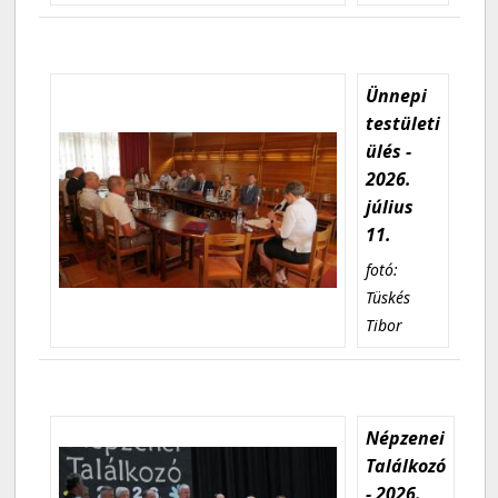
Ünnepi
testületi
ülés -
2026.
július
11.
fotó:
Tüskés
Tibor
Népzenei
Találkozó
- 2026.