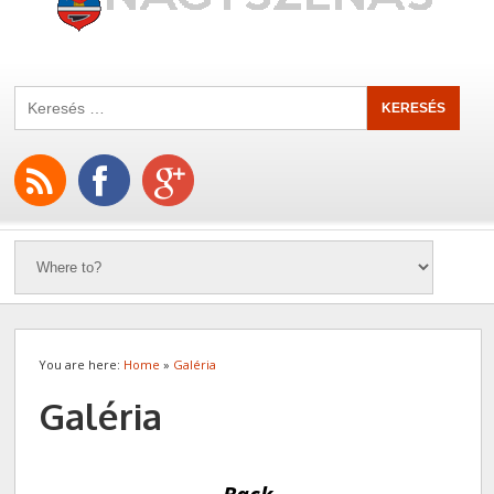
You are here:
Home
»
Galéria
Galéria