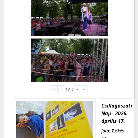
«
‹
›
»
1
A
4
Csillagászati
Nap - 2026.
április 17.
fotó: Tüskés