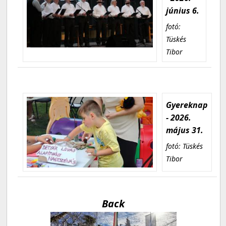
június 6.
fotó:
Tüskés
Tibor
Gyereknap
- 2026.
május 31.
fotó: Tüskés
Tibor
Back