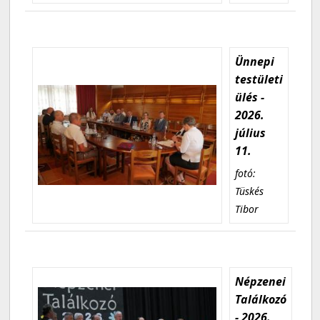
Ünnepi
testületi
ülés -
2026.
július
11.
fotó:
Tüskés
Tibor
Népzenei
Találkozó
- 2026.