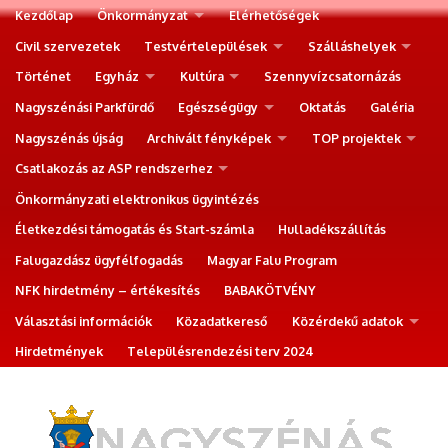
Kezdőlap
Önkormányzat
Elérhetőségek
Civil szervezetek
Testvértelepülések
Szálláshelyek
Történet
Egyház
Kultúra
Szennyvízcsatornázás
Nagyszénási Parkfürdő
Egészségügy
Oktatás
Galéria
Nagyszénás újság
Archivált fényképek
TOP projektek
Csatlakozás az ASP rendszerhez
Önkormányzati elektronikus ügyintézés
Életkezdési támogatás és Start-számla
Hulladékszállítás
Falugazdász ügyfélfogadás
Magyar Falu Program
NFK hirdetmény – értékesítés
BABAKÖTVÉNY
Választási információk
Közadatkereső
Közérdekű adatok
Hirdetmények
Településrendezési terv 2024