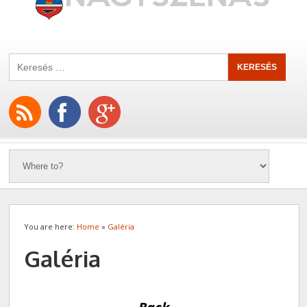
You are here:
Home
»
Galéria
Galéria