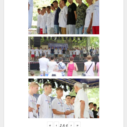
«
‹
›
»
2
A
4