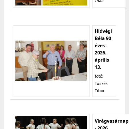
Tibor
Hidvégi
Béla 90
éves -
2026.
április
13.
fotó:
Tüskés
Tibor
Virágvasárnap
- 2026.