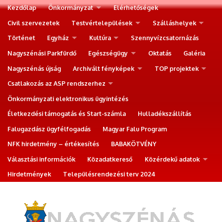
Kezdőlap
Önkormányzat
Elérhetőségek
Civil szervezetek
Testvértelepülések
Szálláshelyek
Történet
Egyház
Kultúra
Szennyvízcsatornázás
Nagyszénási Parkfürdő
Egészségügy
Oktatás
Galéria
Nagyszénás újság
Archivált fényképek
TOP projektek
Csatlakozás az ASP rendszerhez
Önkormányzati elektronikus ügyintézés
Életkezdési támogatás és Start-számla
Hulladékszállítás
Falugazdász ügyfélfogadás
Magyar Falu Program
NFK hirdetmény – értékesítés
BABAKÖTVÉNY
Választási információk
Közadatkereső
Közérdekű adatok
Hirdetmények
Településrendezési terv 2024