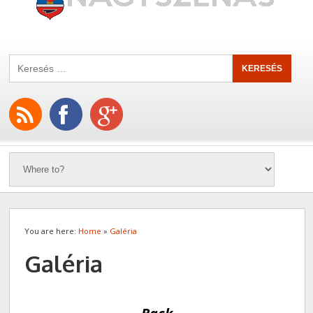
You are here:
Home
»
Galéria
Galéria