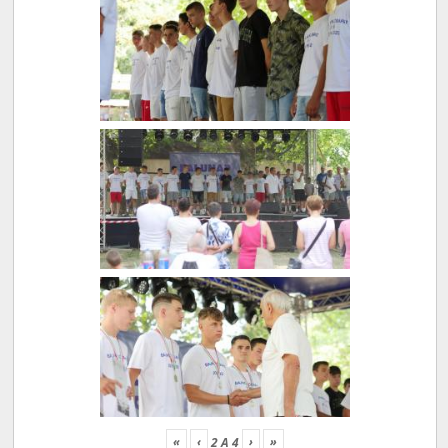
«
‹
›
»
2
A
4