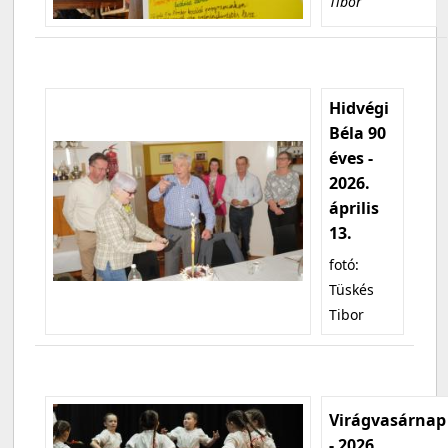
Tibor
Hidvégi
Béla 90
éves -
2026.
április
13.
fotó:
Tüskés
Tibor
Virágvasárnap
- 2026.