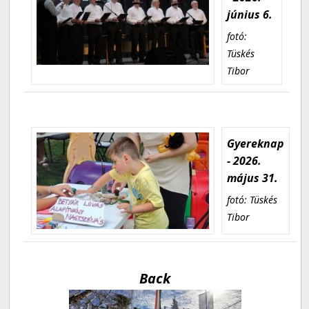
június 6.
fotó:
Tüskés
Tibor
Gyereknap
- 2026.
május 31.
fotó: Tüskés
Tibor
Back