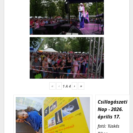
«
‹
›
»
1
A
4
Csillagászati
Nap - 2026.
április 17.
fotó: Tüskés