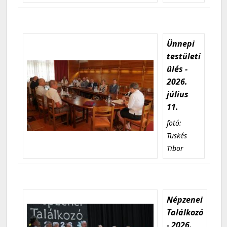
Ünnepi
testületi
ülés -
2026.
július
11.
fotó:
Tüskés
Tibor
Népzenei
Találkozó
- 2026.