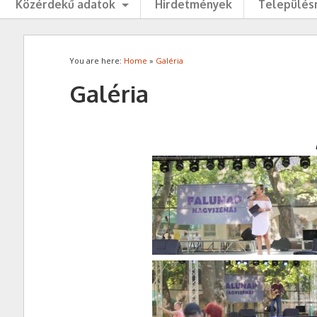
Közérdekű adatok
Hirdetmények
Településr
You are here:
Home
»
Galéria
Galéria