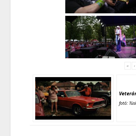
«
‹
Veterán
fotó: Tüs