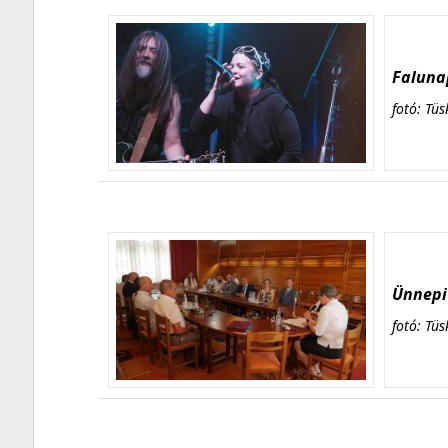
Falunap
fotó: Tüs
Ünnepi 
fotó: Tüs