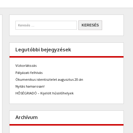
Legutóbbi bejegyzések
Vízkorlátozás
Pályázati felhívás
Ökumenikus istentisztelet augusztus 20-án
Nyitás hamarosan!
HŐSÉGRIADÓ – Kijelölt hűsölőhelyek
Archívum