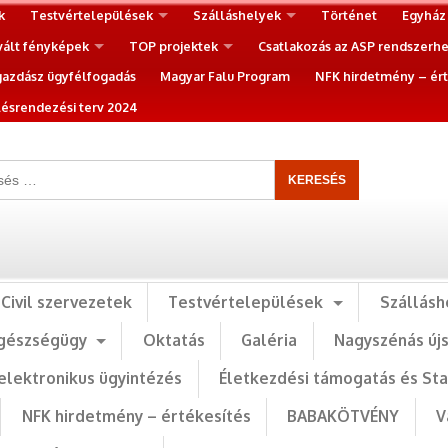
k
Testvértelepülések
Szálláshelyek
Történet
Egyház
vált fényképek
TOP projektek
Csatlakozás az ASP rendszerh
gazdász ügyfélfogadás
Magyar Falu Program
NFK hirdetmény – ért
ésrendezési terv 2024
Civil szervezetek
Testvértelepülések
Szállásh
gészségügy
Oktatás
Galéria
Nagyszénás új
elektronikus ügyintézés
Életkezdési támogatás és St
NFK hirdetmény – értékesítés
BABAKÖTVÉNY
V