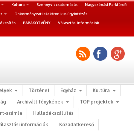
Kultúra
Szennyvízcsatornázás
Nagyszénási Parkfürdő
ez
Önkormányzati elektronikus ügyintézés
ékesítés
BABAKÖTVÉNY
Választási információk
elyek
Történet
Egyház
Kultúra
ság
Archivált fényképek
TOP projektek
art-számla
Hulladékszállítás
álasztási információk
Közadatkereső