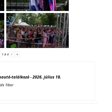
›
»
1
A
4
autó-találkozó - 2026. július 18.
kés Tibor