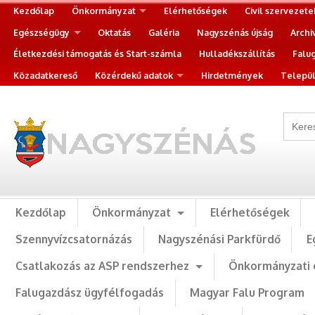
Kezdőlap
Önkormányzat
Elérhetőségek
Civil szervezete
Egészségügy
Oktatás
Galéria
Nagyszénás újság
Archi
Életkezdési támogatás és Start-számla
Hulladékszállítás
Falu
Közadatkereső
Közérdekű adatok
Hirdetmények
Települ
Kezdőlap
Önkormányzat
Elérhetőségek
Szennyvízcsatornázás
Nagyszénási Parkfürdő
E
Csatlakozás az ASP rendszerhez
Önkormányzati 
Falugazdász ügyfélfogadás
Magyar Falu Program