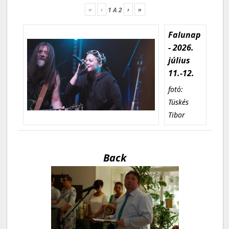
«
‹
›
»
1
A
2
Falunap
- 2026.
július
11.-12.
fotó:
Tüskés
Tibor
Back