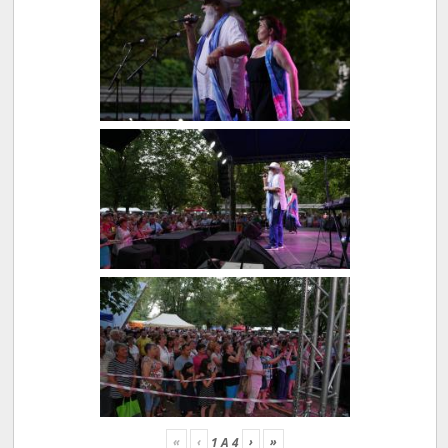
«
‹
›
»
1
A
4