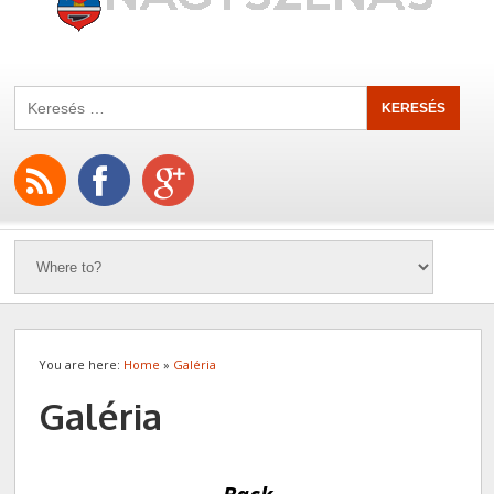
You are here:
Home
»
Galéria
Galéria