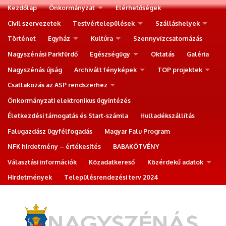
Kezdőlap
Önkormányzat
Elérhetőségek
Civil szervezetek
Testvértelepülések
Szálláshelyek
Történet
Egyház
Kultúra
Szennyvízcsatornázás
Nagyszénási Parkfürdő
Egészségügy
Oktatás
Galéria
Nagyszénás újság
Archivált fényképek
TOP projektek
Csatlakozás az ASP rendszerhez
Önkormányzati elektronikus ügyintézés
Életkezdési támogatás és Start-számla
Hulladékszállítás
Falugazdász ügyfélfogadás
Magyar Falu Program
NFK hirdetmény – értékesítés
BABAKÖTVÉNY
Választási információk
Közadatkereső
Közérdekű adatok
Hirdetmények
Településrendezési terv 2024